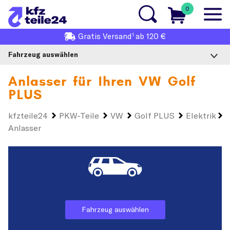
0
1
Gratis
Versand
ab 120 €
Fahrzeug auswählen
Anlasser für Ihren
VW Golf
PLUS
kfzteile24
PKW-Teile
VW
Golf PLUS
Elektrik
Anlasser
Fahrzeug auswählen