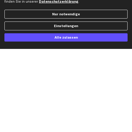
finden Sie in unserer
Datenschutzerklärung
.
Dateneinstellungen
Luftfilter
Widerrufsbelehrung
Ölfilter
Nur notwendige
Querlenker
Einstellungen
Stoßdämpfer
Scheibenwischer
Alle zulassen
Top Automarken
Audi Ersatzteile
BMW Ersatzteile
Ford Ersatzteile
Mercedes-Benz Ersatzteile
Opel Ersatzteile
Peugeot Ersatzteile
Renault Ersatzteile
Seat Ersatzteile
Skoda Ersatzteile
VW Ersatzteile