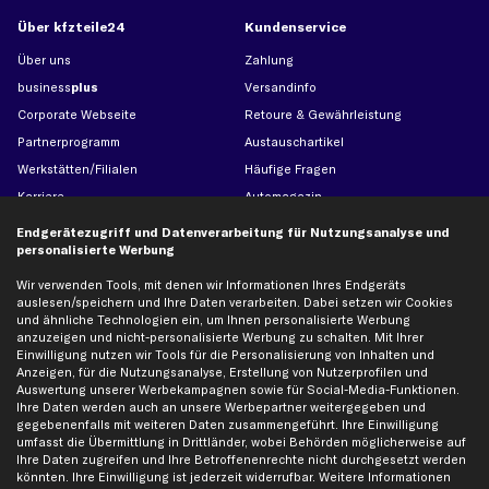
Über kfzteile24
Kundenservice
Über uns
Zahlung
business
plus
Versandinfo
Corporate Webseite
Retoure & Gewährleistung
Partnerprogramm
Austauschartikel
Werkstätten/Filialen
Häufige Fragen
Karriere
Automagazin
Bewertungen
Unsere Marken
Endgerätezugriff und Datenverarbeitung für Nutzungsanalyse und
personalisierte Werbung
Unsere App
Beliebte Autos
Gutscheine
Wir verwenden Tools, mit denen wir Informationen Ihres Endgeräts
auslesen/speichern und Ihre Daten verarbeiten. Dabei setzen wir Cookies
und ähnliche Technologien ein, um Ihnen personalisierte Werbung
anzuzeigen und nicht-personalisierte Werbung zu schalten. Mit Ihrer
Hilfe & Support
Top Produkte
Einwilligung nutzen wir Tools für die Personalisierung von Inhalten und
Kontakt
Auspuff
Anzeigen, für die Nutzungsanalyse, Erstellung von Nutzerprofilen und
Auswertung unserer Werbekampagnen sowie für Social-Media-Funktionen.
Datenschutz
Bremsbeläge
Ihre Daten werden auch an unsere Werbepartner weitergegeben und
gegebenenfalls mit weiteren Daten zusammengeführt. Ihre Einwilligung
AGB
Bremssattel
umfasst die Übermittlung in Drittländer, wobei Behörden möglicherweise auf
Impressum
Bremsscheiben
Ihre Daten zugreifen und Ihre Betroffenenrechte nicht durchgesetzt werden
könnten. Ihre Einwilligung ist jederzeit widerrufbar. Weitere Informationen
Whistleblowersystem
Lichtmaschine