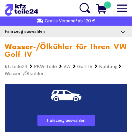
0
1
Gratis
Versand
ab 120 €
Fahrzeug auswählen
Wasser-/Ölkühler für Ihren
VW
Golf IV
kfzteile24
PKW-Teile
VW
Golf IV
Kühlung
Wasser-/Ölkühler
Fahrzeug auswählen