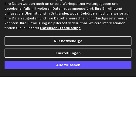
Ihre Daten werden auch an unsere Werbepartner weitergegeben und
Opel Ersatzteile
gegebenenfalls mit weiteren Daten zusammengeführt. Ihre Einwilligung
Peugeot Ersatzteile
umfasst die Übermittlung in Drittländer, wobei Behörden möglicherweise auf
Ihre Daten zugreifen und Ihre Betroffenenrechte nicht durchgesetzt werden
Renault Ersatzteile
könnten. Ihre Einwilligung ist jederzeit widerrufbar. Weitere Informationen
Seat Ersatzteile
finden Sie in unserer
Datenschutzerklärung
.
Skoda Ersatzteile
Nur notwendige
VW Ersatzteile
Einstellungen
Social Media
Alle zulassen
Jetzt APP Downloaden
kfzteile24 Newsletter
Alle Angebote, Rabatte & Specials.