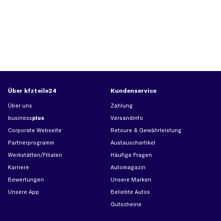
Über kfzteile24
Kundenservice
Über uns
Zahlung
business
plus
Versandinfo
Corporate Webseite
Retoure & Gewährleistung
Partnerprogramm
Austauschartikel
Werkstätten/Filialen
Häufige Fragen
Karriere
Automagazin
Bewertungen
Unsere Marken
Unsere App
Beliebte Autos
Gutscheine