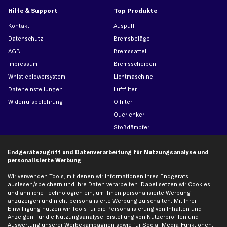
Hilfe & Support
Top Produkte
Kontakt
Auspuff
Datenschutz
Bremsbeläge
AGB
Bremssattel
Impressum
Bremsscheiben
Whistleblowersystem
Lichtmaschine
Dateneinstellungen
Luftfilter
Widerrufsbelehrung
Ölfilter
Querlenker
Stoßdämpfer
Scheibenwischer
Endgerätezugriff und Datenverarbeitung für Nutzungsanalyse und
personalisierte Werbung
Top Automarken
Wir verwenden Tools, mit denen wir Informationen Ihres Endgeräts
Audi Ersatzteile
auslesen/speichern und Ihre Daten verarbeiten. Dabei setzen wir Cookies
und ähnliche Technologien ein, um Ihnen personalisierte Werbung
BMW Ersatzteile
anzuzeigen und nicht-personalisierte Werbung zu schalten. Mit Ihrer
Ford Ersatzteile
Einwilligung nutzen wir Tools für die Personalisierung von Inhalten und
Anzeigen, für die Nutzungsanalyse, Erstellung von Nutzerprofilen und
Mercedes-Benz Ersatzteile
Auswertung unserer Werbekampagnen sowie für Social-Media-Funktionen.