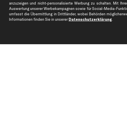
Partnerprogramm
Austauschartikel
anzuzeigen und nicht-personalisierte Werbung zu schalten. Mit Ihrer
Werkstätten/Filialen
Häufige Fragen
Auswertung unserer Werbekampagnen sowie für Social-Media-Funktion
umfasst die Übermittlung in Drittländer, wobei Behörden möglicherwei
Karriere
Automagazin
Informationen finden Sie in unserer
Datenschutzerklärung
.
Bewertungen
Unsere Marken
Unsere App
Beliebte Autos
Gutscheine
Jetzt APP Downloaden
kfzteile24 Newsletter
Alle Angebote, Rabatte & Specials.
Zahlungsarten