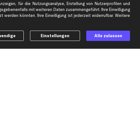
Mercedes-Benz Ersatzteile
Anzeigen, für die Nutzungsanalyse, Erstellung von Nutzerprofilen und
Opel Ersatzteile
gebenenfalls mit weiteren Daten zusammengeführt. Ihre Einwilligung
 werden könnten. Ihre Einwilligung ist jederzeit widerrufbar. Weitere
Peugeot Ersatzteile
Renault Ersatzteile
Seat Ersatzteile
wendige
Einstellungen
Alle zulassen
Skoda Ersatzteile
er
VW Ersatzteile
Social Media
h möchte über aktuelle Vorteile und Angebote im Shop informiert werden und
lige in die
Datenschutzerklärung
ein. Eine Abmeldung ist jederzeit möglich.
Versand