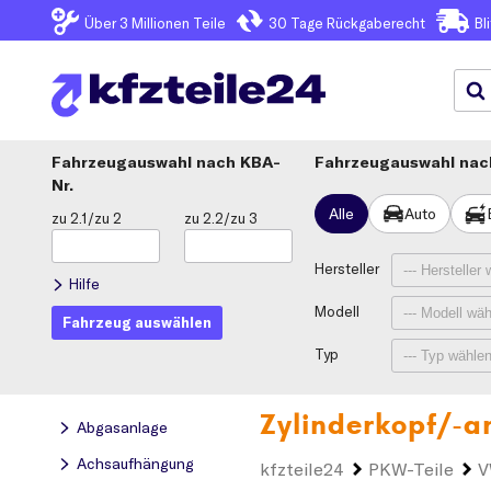
Über 3
Millionen Teile
30 Tage
Rückgaberecht
Bl
Fahrzeugauswahl
KBA-
Fahrzeugauswahl nach
Nr.
Alle
Auto
zu 2.1/zu 2
zu 2.2/zu 3
Hersteller
Hilfe
Modell
Fahrzeug auswählen
Typ
Zylinderkopf/-a
Abgasanlage
Achsaufhängung
kfzteile24
PKW-Teile