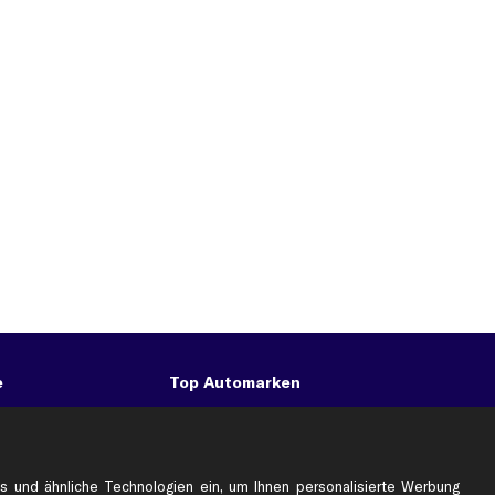
e
Top Automarken
Audi Ersatzteile
BMW Ersatzteile
Ford Ersatzteile
s und ähnliche Technologien ein, um Ihnen personalisierte Werbung