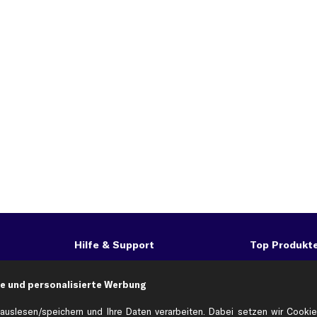
Hilfe & Support
Top Produkt
Kontakt
Auspuff
Datenschutz
Bremsbeläge
e und personalisierte Werbung
ng
AGB
Bremssattel
auslesen/speichern und Ihre Daten verarbeiten. Dabei setzen wir Cookie