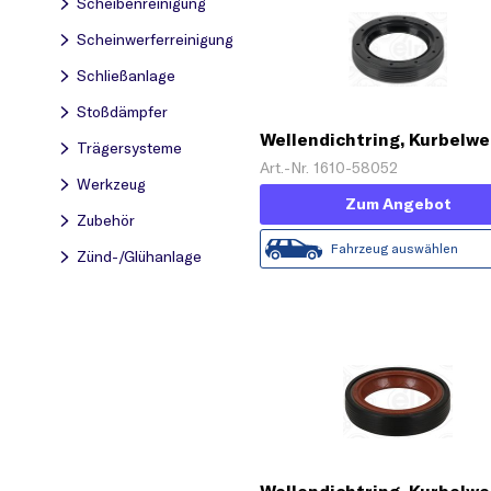
Scheibenreinigung
Scheinwerferreinigung
Schließanlage
Stoßdämpfer
Wellendichtring, Kurbelwe
Trägersysteme
Art.-Nr. 1610-58052
Werkzeug
Zum Angebot
Zubehör
Fahrzeug auswählen
Zünd-/Glühanlage