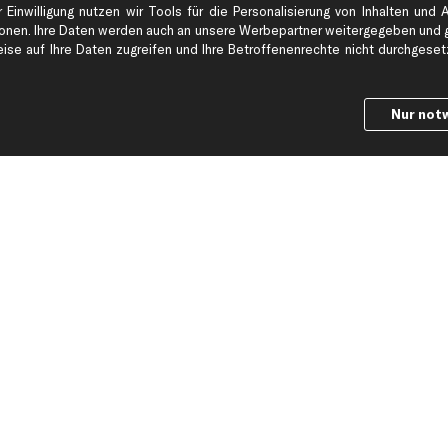
Impressum
Bremsscheiben
 Einwilligung nutzen wir Tools für die Personalisierung von Inhalten und 
Whistleblowersystem
Lichtmaschine
en. Ihre Daten werden auch an unsere Werbepartner weitergegeben und ge
se auf Ihre Daten zugreifen und Ihre Betroffenenrechte nicht durchgesetzt
Dateneinstellungen
Luftfilter
Widerrufsbelehrung
Ölfilter
Querlenker
Nur not
Stoßdämpfer
Scheibenwisch
Ic
wil