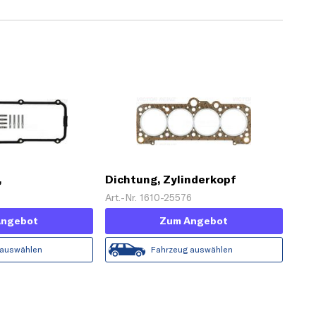
,
Dichtung, Zylinderkopf
aube
Art.-Nr. 1610-25576
Angebot
Zum Angebot
 auswählen
Fahrzeug auswählen