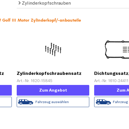
Zylinderkopfschrauben
Golf III Motor Zylinderkopf/-anbauteile
tz
Zylinderkopfschraubensatz
Dichtungssatz
Zylinderkopfh
Art.-Nr. 1620-15845
Art.-Nr. 1610-24411
Zum Angebot
Zum 
Fahrzeug auswählen
Fahrzeug