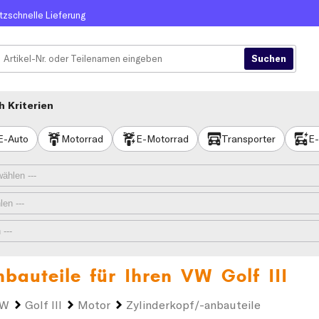
itzschnelle Lieferung
 Kriterien
E-Auto
Motorrad
E-Motorrad
Transporter
E-
nbauteile für Ihren
VW Golf III
VW
Golf III
Motor
Zylinderkopf/-anbauteile