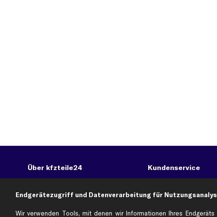
Über kfzteile24
Kundenservice
Über uns
Zahlung
business
plus
Versandinfo
Endgerätezugriff und Datenverarbeitung für Nutzungsanalys
Corporate Webseite
Retoure & Gewährleistu
Wir verwenden Tools, mit denen wir Informationen Ihres Endgeräts 