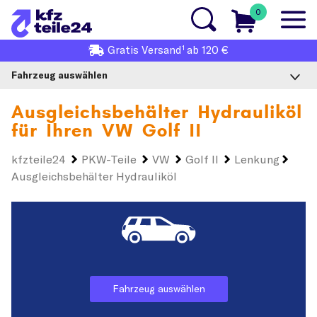
0
1
Gratis
Versand
ab 120 €
Fahrzeug auswählen
Ausgleichsbehälter Hydrauliköl
für Ihren
VW Golf II
kfzteile24
PKW-Teile
VW
Golf II
Lenkung
Ausgleichsbehälter Hydrauliköl
Fahrzeug auswählen