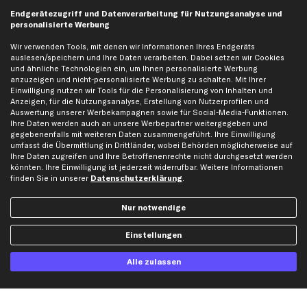
business
plus
Versandinfo
Endgerätezugriff und Datenverarbeitung für Nutzungsanalyse und
personalisierte Werbung
Corporate Webseite
Retoure & Gewährleistung
Partnerprogramm
Austauschartikel
Wir verwenden Tools, mit denen wir Informationen Ihres Endgeräts
auslesen/speichern und Ihre Daten verarbeiten. Dabei setzen wir Cookies
Werkstätten/Filialen
Häufige Fragen
und ähnliche Technologien ein, um Ihnen personalisierte Werbung
Karriere
Automagazin
anzuzeigen und nicht-personalisierte Werbung zu schalten. Mit Ihrer
Einwilligung nutzen wir Tools für die Personalisierung von Inhalten und
Bewertungen
Unsere Marken
Anzeigen, für die Nutzungsanalyse, Erstellung von Nutzerprofilen und
Auswertung unserer Werbekampagnen sowie für Social-Media-Funktionen.
Unsere App
Beliebte Autos
Ihre Daten werden auch an unsere Werbepartner weitergegeben und
Gutscheine
gegebenenfalls mit weiteren Daten zusammengeführt. Ihre Einwilligung
umfasst die Übermittlung in Drittländer, wobei Behörden möglicherweise auf
Ihre Daten zugreifen und Ihre Betroffenenrechte nicht durchgesetzt werden
könnten. Ihre Einwilligung ist jederzeit widerrufbar. Weitere Informationen
Hilfe & Support
Top Produkte
finden Sie in unserer
Datenschutzerklärung
.
Kontakt
Auspuff
Datenschutz
Bremsbeläge
Nur notwendige
AGB
Bremssattel
Einstellungen
Impressum
Bremsscheiben
Whistleblowersystem
Lichtmaschine
Alle zulassen
Dateneinstellungen
Luftfilter
Widerrufsbelehrung
Ölfilter