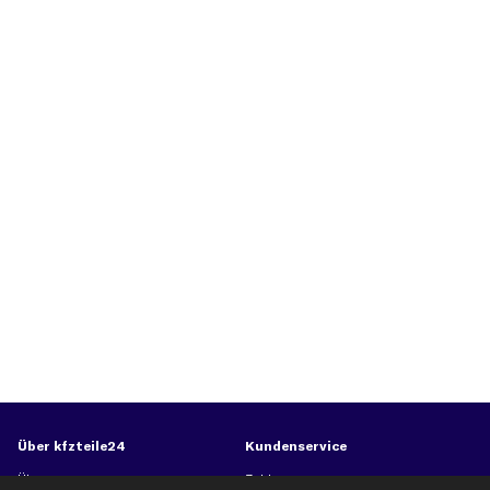
Über kfzteile24
Kundenservice
Über uns
Zahlung