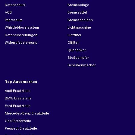
Datenschutz
Bremsbeläge
AGB
Bremssattel
Impressum
Bremsscheiben
Whistleblowersystem
Lichtmaschine
Dateneinstellungen
Luftfilter
Widerrufsbelehrung
Ölfilter
Querlenker
Stoßdämpfer
Scheibenwischer
Top Automarken
Audi Ersatzteile
BMW Ersatzteile
Ford Ersatzteile
Mercedes-Benz Ersatzteile
Opel Ersatzteile
Peugeot Ersatzteile