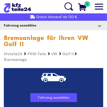
0
1
Gratis
Versand
ab 120 €
Fahrzeug auswählen
Bremsanlage für Ihren
VW
Golf II
kfzteile24
PKW-Teile
VW
Golf II
Bremsanlage
Fahrzeug auswählen