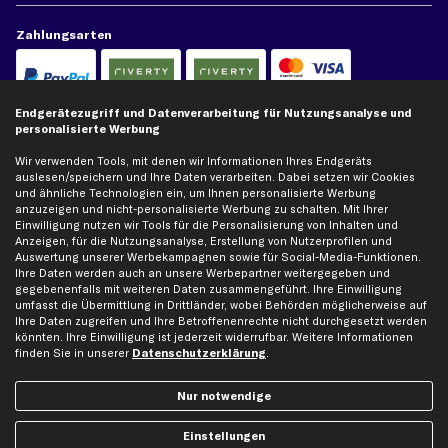
Zahlungsarten
Kreditkarte
Rechnung
Lastschrift
Endgerätezugriff und Datenverarbeitung für Nutzungsanalyse und
personalisierte Werbung
Vorkasse
Wir verwenden Tools, mit denen wir Informationen Ihres Endgeräts
auslesen/speichern und Ihre Daten verarbeiten. Dabei setzen wir Cookies
und ähnliche Technologien ein, um Ihnen personalisierte Werbung
Versand
anzuzeigen und nicht-personalisierte Werbung zu schalten. Mit Ihrer
Einwilligung nutzen wir Tools für die Personalisierung von Inhalten und
Anzeigen, für die Nutzungsanalyse, Erstellung von Nutzerprofilen und
Auswertung unserer Werbekampagnen sowie für Social-Media-Funktionen.
Ihre Daten werden auch an unsere Werbepartner weitergegeben und
gegebenenfalls mit weiteren Daten zusammengeführt. Ihre Einwilligung
umfasst die Übermittlung in Drittländer, wobei Behörden möglicherweise auf
Artikel, Teile, Original und Bestell-Nr. dienen nur zu Vergleichszwecken und sind
Ihre Daten zugreifen und Ihre Betroffenenrechte nicht durchgesetzt werden
keine Herkunftsbezeichnungen. Die Nennung von Namen, Warenzeichen oder
könnten. Ihre Einwilligung ist jederzeit widerrufbar. Weitere Informationen
Markennamen erfolgt nur zu Zwecken der Zuordnung unserer Artikel. Die Angaben
finden Sie in unserer
Datenschutzerklärung
.
von diesen in Rechnungen an Fahrzeugbesitzer sind nicht statthaft. Die Ware bleibt
bis zur Bezahlung unser Eigentum.
Nur notwendige
Die hier dargestellten Daten, insbesondere die gesamte Datenbank, dürfen nicht
vervielfältigt werden. Die Vervielfältigung und Verbreitung der Daten und der
Einstellungen
Datenbank ohne vorherige Einwilligung von TecAlliance und/oder die Einbeziehung