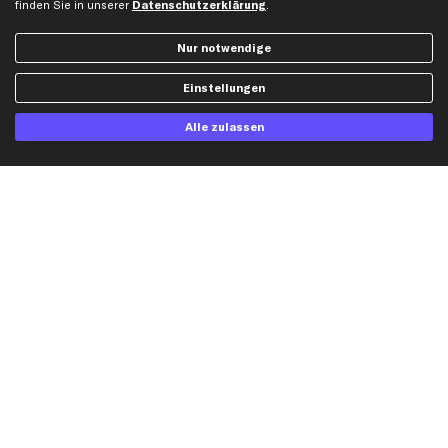
finden Sie in unserer
Datenschutzerklärung
.
Dateneinstellungen
Luftfilter
Widerrufsbelehrung
Ölfilter
Nur notwendige
Querlenker
Einstellungen
Stoßdämpfer
Scheibenwischer
Alle zulassen
Top Automarken
Audi Ersatzteile
BMW Ersatzteile
Ford Ersatzteile
Mercedes-Benz Ersatzteile
Opel Ersatzteile
Peugeot Ersatzteile
Renault Ersatzteile
Seat Ersatzteile
Skoda Ersatzteile
VW Ersatzteile