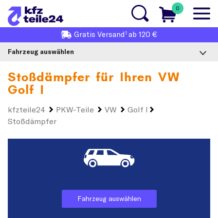
0
1
Gratis
Versand
ab 120 €
Fahrzeug auswählen
Stoßdämpfer für Ihren
VW
Golf I
kfzteile24
PKW-Teile
VW
Golf I
Stoßdämpfer
Fahrzeug auswählen