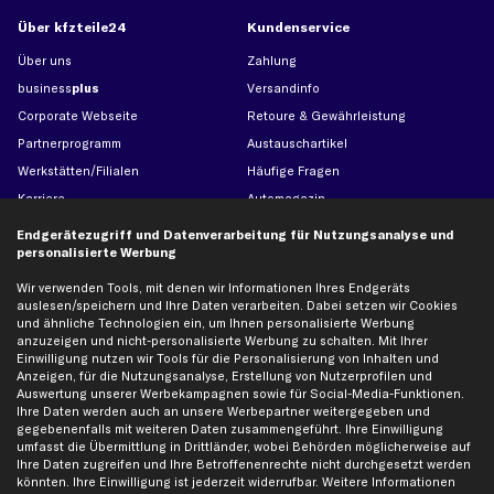
Über kfzteile24
Kundenservice
Über uns
Zahlung
business
plus
Versandinfo
Corporate Webseite
Retoure & Gewährleistung
Partnerprogramm
Austauschartikel
Werkstätten/Filialen
Häufige Fragen
Karriere
Automagazin
Bewertungen
Unsere Marken
Endgerätezugriff und Datenverarbeitung für Nutzungsanalyse und
personalisierte Werbung
Unsere App
Beliebte Autos
Gutscheine
Wir verwenden Tools, mit denen wir Informationen Ihres Endgeräts
auslesen/speichern und Ihre Daten verarbeiten. Dabei setzen wir Cookies
und ähnliche Technologien ein, um Ihnen personalisierte Werbung
anzuzeigen und nicht-personalisierte Werbung zu schalten. Mit Ihrer
Hilfe & Support
Top Produkte
Einwilligung nutzen wir Tools für die Personalisierung von Inhalten und
Kontakt
Auspuff
Anzeigen, für die Nutzungsanalyse, Erstellung von Nutzerprofilen und
Auswertung unserer Werbekampagnen sowie für Social-Media-Funktionen.
Datenschutz
Bremsbeläge
Ihre Daten werden auch an unsere Werbepartner weitergegeben und
gegebenenfalls mit weiteren Daten zusammengeführt. Ihre Einwilligung
AGB
Bremssattel
umfasst die Übermittlung in Drittländer, wobei Behörden möglicherweise auf
Impressum
Bremsscheiben
Ihre Daten zugreifen und Ihre Betroffenenrechte nicht durchgesetzt werden
könnten. Ihre Einwilligung ist jederzeit widerrufbar. Weitere Informationen
Whistleblowersystem
Lichtmaschine