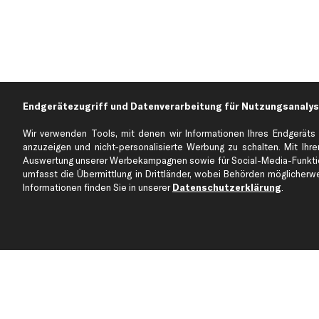
Endgerätezugriff und Datenverarbeitung für Nutzungsanalys
Wir verwenden Tools, mit denen wir Informationen Ihres Endgeräts 
anzuzeigen und nicht-personalisierte Werbung zu schalten. Mit Ihrer
Auswertung unserer Werbekampagnen sowie für Social-Media-Funktion
Über kfzteile24
Kundenservice
umfasst die Übermittlung in Drittländer, wobei Behörden möglicherwei
Über uns
Zahlung
Informationen finden Sie in unserer
Datenschutzerklärung
.
business
plus
Versandinfo
Corporate Webseite
Retoure & Gewährleistu
Partnerprogramm
Austauschartikel
Werkstätten/Filialen
Häufige Fragen
Karriere
Automagazin
Bewertungen
Unsere Marken
Unsere App
Beliebte Autos