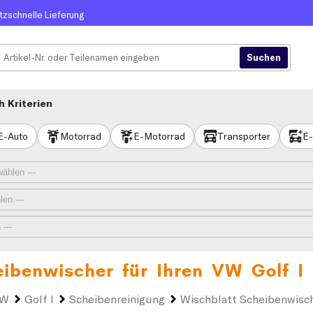
itzschnelle Lieferung
 Kriterien
E-Auto
Motorrad
E-Motorrad
Transporter
E-
eibenwischer für Ihren
VW Golf I
VW
Golf I
Scheibenreinigung
Wischblatt Scheibenwisc