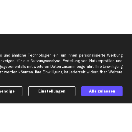
s und ähnliche Technologien ein, um Ihnen personalisierte Werbung
Anzeigen, für die Nutzungsanalyse, Erstellung von Nutzerprofilen und
gebenenfalls mit weiteren Daten zusammengeführt. Ihre Einwilligung
e
Top Automarken
 werden könnten. Ihre Einwilligung ist jederzeit widerrufbar. Weitere
Audi Ersatzteile
BMW Ersatzteile
wendige
Einstellungen
Alle zulassen
Ford Ersatzteile
Mercedes-Benz Ersatzteile
Opel Ersatzteile
Peugeot Ersatzteile
Renault Ersatzteile
Seat Ersatzteile