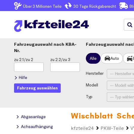
Über 3
Millionen Teile
30 Tage
Rückgaberecht
Bl
Fahrzeugauswahl
KBA-
Fahrzeugauswahl nach
Nr.
Alle
Auto
zu 2.1/zu 2
zu 2.2/zu 3
Hersteller
Hilfe
Modell
Fahrzeug auswählen
Typ
Wischblatt Sch
Abgasanlage
Achsaufhängung
kfzteile24
PKW-Teile