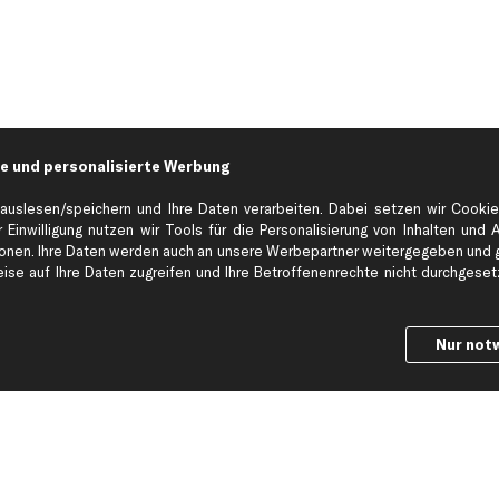
e und personalisierte Werbung
auslesen/speichern und Ihre Daten verarbeiten. Dabei setzen wir Cookie
 Einwilligung nutzen wir Tools für die Personalisierung von Inhalten und 
en. Ihre Daten werden auch an unsere Werbepartner weitergegeben und ge
Hilfe & Support
Top Produkt
se auf Ihre Daten zugreifen und Ihre Betroffenenrechte nicht durchgesetzt
Kontakt
Auspuff
Datenschutz
Bremsbeläge
Nur not
ng
AGB
Bremssattel
Impressum
Bremsscheiben
Whistleblowersystem
Lichtmaschine
Dateneinstellungen
Luftfilter
Widerrufsbelehrung
Ölfilter
Querlenker