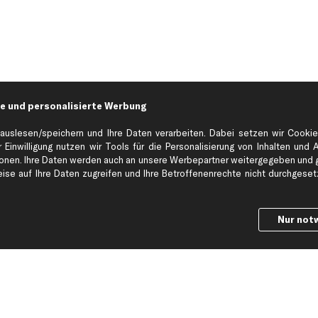
e und personalisierte Werbung
auslesen/speichern und Ihre Daten verarbeiten. Dabei setzen wir Cookie
 Einwilligung nutzen wir Tools für die Personalisierung von Inhalten und 
en. Ihre Daten werden auch an unsere Werbepartner weitergegeben und ge
Hilfe & Support
Top Produkt
se auf Ihre Daten zugreifen und Ihre Betroffenenrechte nicht durchgesetzt
Kontakt
Auspuff
Datenschutz
Bremsbeläge
Nur not
ng
AGB
Bremssattel
Impressum
Bremsscheiben
Whistleblowersystem
Lichtmaschine
Dateneinstellungen
Luftfilter
Widerrufsbelehrung
Ölfilter
Querlenker