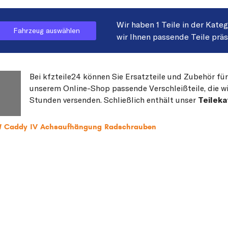
Wir haben 1 Teile in der Kate
Fahrzeug auswählen
wir Ihnen passende Teile prä
Bei kfzteile24 können Sie Ersatzteile und Zubehör für
unserem Online-Shop passende Verschleißteile, die wi
Stunden versenden. Schließlich enthält unser
Teileka
VW Caddy IV Achsaufhängung Radschrauben