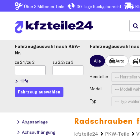
Über 3
Millionen Teile
30 Tage
Rückgaberecht
Bl
Fahrzeugauswahl
KBA-
Fahrzeugauswahl nach
Nr.
Alle
Auto
zu 2.1/zu 2
zu 2.2/zu 3
Hersteller
Hilfe
Modell
Fahrzeug auswählen
Typ
Radschrauben f
Abgasanlage
Achsaufhängung
kfzteile24
PKW-Teile