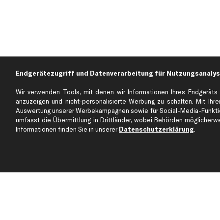
Endgerätezugriff und Datenverarbeitung für Nutzungsanalys
Wir verwenden Tools, mit denen wir Informationen Ihres Endgeräts 
anzuzeigen und nicht-personalisierte Werbung zu schalten. Mit Ihrer
Auswertung unserer Werbekampagnen sowie für Social-Media-Funktion
Über kfzteile24
Kundenservice
umfasst die Übermittlung in Drittländer, wobei Behörden möglicherwei
Über uns
Zahlung
Informationen finden Sie in unserer
Datenschutzerklärung
.
business
plus
Versandinfo
Corporate Webseite
Retoure & Gewährleistu
Partnerprogramm
Austauschartikel
Werkstätten/Filialen
Häufige Fragen
Karriere
Automagazin
Bewertungen
Unsere Marken
Unsere App
Beliebte Autos