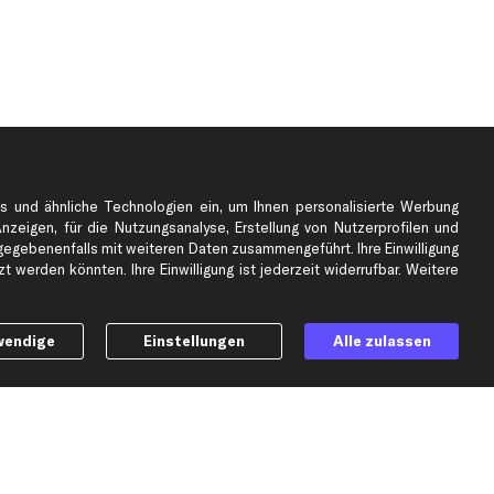
s und ähnliche Technologien ein, um Ihnen personalisierte Werbung
Anzeigen, für die Nutzungsanalyse, Erstellung von Nutzerprofilen und
gebenenfalls mit weiteren Daten zusammengeführt. Ihre Einwilligung
e
Top Automarken
 werden könnten. Ihre Einwilligung ist jederzeit widerrufbar. Weitere
Audi Ersatzteile
BMW Ersatzteile
wendige
Einstellungen
Alle zulassen
Ford Ersatzteile
Mercedes-Benz Ersatzteile
Opel Ersatzteile
Peugeot Ersatzteile
Renault Ersatzteile
Seat Ersatzteile