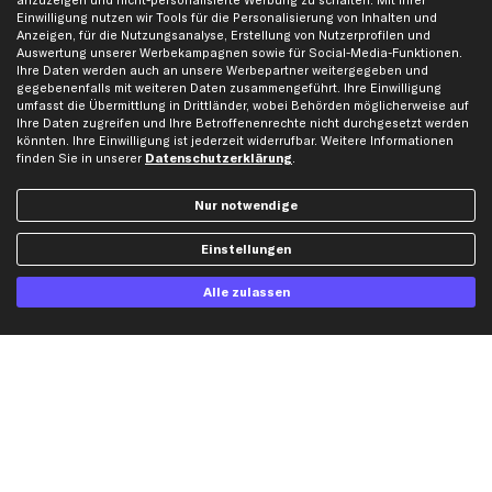
anzuzeigen und nicht-personalisierte Werbung zu schalten. Mit Ihrer
Einwilligung nutzen wir Tools für die Personalisierung von Inhalten und
Karriere
Automagazin
Anzeigen, für die Nutzungsanalyse, Erstellung von Nutzerprofilen und
Bewertungen
Unsere Marken
Auswertung unserer Werbekampagnen sowie für Social-Media-Funktionen.
Ihre Daten werden auch an unsere Werbepartner weitergegeben und
Unsere App
Beliebte Autos
gegebenenfalls mit weiteren Daten zusammengeführt. Ihre Einwilligung
umfasst die Übermittlung in Drittländer, wobei Behörden möglicherweise auf
Gutscheine
Ihre Daten zugreifen und Ihre Betroffenenrechte nicht durchgesetzt werden
könnten. Ihre Einwilligung ist jederzeit widerrufbar. Weitere Informationen
finden Sie in unserer
Datenschutzerklärung
.
Hilfe & Support
Top Produkte
Kontakt
Auspuff
Nur notwendige
Datenschutz
Bremsbeläge
Einstellungen
AGB
Bremssattel
Impressum
Bremsscheiben
Alle zulassen
Whistleblowersystem
Lichtmaschine
Dateneinstellungen
Luftfilter
Widerrufsbelehrung
Ölfilter
Querlenker
Stoßdämpfer
Scheibenwischer