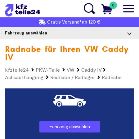
0
1
Gratis
Versand
ab 120 €
Fahrzeug auswählen
Radnabe für Ihren
VW Caddy
IV
kfzteile24
PKW-Teile
VW
Caddy IV
Achsaufhängung
Radnabe / Radlager
Radnabe
Fahrzeug auswählen