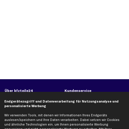
Über kfzteile24
Kundenservice
Über uns
Zahlung
Endgerätezugriff und Datenverarbeitung für Nutzungsanalyse und
personalisierte Werbung
business
plus
Versandinfo
Corporate Webseite
Retoure & Gewährleistung
Wir verwenden Tools, mit denen wir Informationen Ihres Endgeräts
auslesen/speichern und Ihre Daten verarbeiten. Dabei setzen wir Cookies
Partnerprogramm
Austauschartikel
und ähnliche Technologien ein, um Ihnen personalisierte Werbung
Werkstätten/Filialen
Häufige Fragen