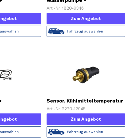
+
Wasserpumpe +
tz
Zahnriemensatz
Art.-Nr. 1820-9346
Angebot
Zum Angebot
 auswählen
Fahrzeug auswählen
+
Sensor, Kühlmitteltemperatur
tz
Art.-Nr. 2270-12945
Angebot
Zum Angebot
 auswählen
Fahrzeug auswählen