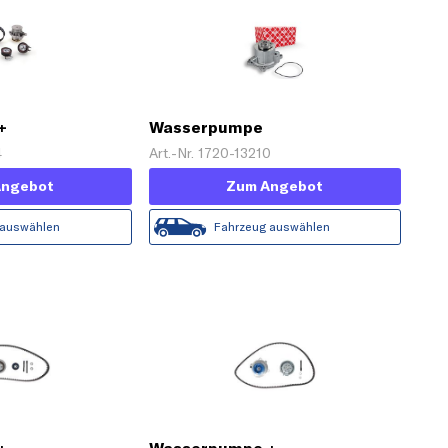
+
Wasserpumpe
z 'PowerGrip®'
4
Art.-Nr. 1720-13210
Angebot
Zum Angebot
 auswählen
Fahrzeug auswählen