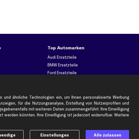
e
Top Automarken
Audi Ersatzteile
BMW Ersatzteile
Ford Ersatzteile
Mercedes-Benz Ersatzteile
Opel Ersatzteile
Peugeot Ersatzteile
s und ähnliche Technologien ein, um Ihnen personalisierte Werbung
Anzeigen, für die Nutzungsanalyse, Erstellung von Nutzerprofilen und
Renault Ersatzteile
gebenenfalls mit weiteren Daten zusammengeführt. Ihre Einwilligung
Seat Ersatzteile
 werden könnten. Ihre Einwilligung ist jederzeit widerrufbar. Weitere
Skoda Ersatzteile
er
VW Ersatzteile
wendige
Einstellungen
Alle zulassen