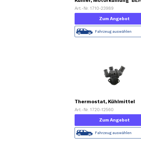
Kühler, Motorkühlung 'BE
HELLA SERVICE Version
Art.-Nr. 1710-23989
ALTERNATIVE'
Zum Angebot
Fahrzeug auswählen
Thermostat, Kühlmittel
Art.-Nr. 1720-12560
Zum Angebot
Fahrzeug auswählen