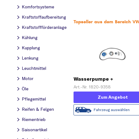
Komfortsysteme
Kraftstoff­aufbereitung
Topseller aus dem Bereich V
Kraftstoff­förderanlage
Kühlung
Kupplung
Lenkung
Leuchtmittel
Wasserpumpe +
Motor
Zahnriemensatz
Art.-Nr. 1820-9358
Öle
Zum Angebot
Pflegemittel
Reifen & Felgen
Fahrzeug auswählen
Riementrieb
Saisonartikel