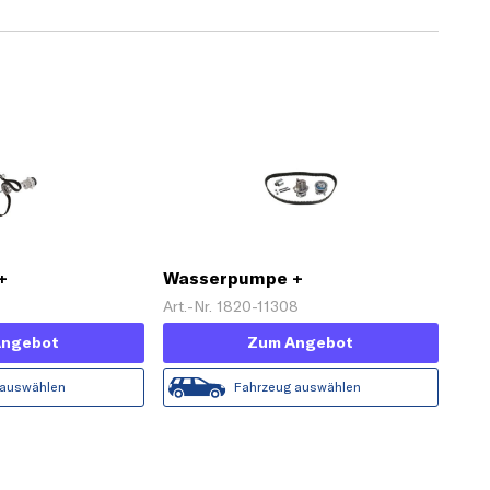
+
Wasserpumpe +
z 'PowerGrip®'
Zahnriemensatz
Art.-Nr. 1820-11308
Angebot
Zum Angebot
 auswählen
Fahrzeug auswählen