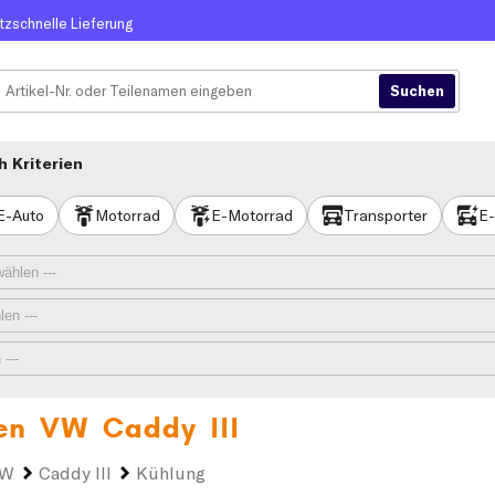
itzschnelle Lieferung
 Kriterien
E-Auto
Motorrad
E-Motorrad
Transporter
E-
ren
VW Caddy III
VW
Caddy III
Kühlung