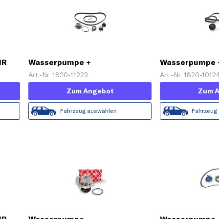
HR
Wasserpumpe +
Wasserpumpe 
Zahnriemensatz
Zahnriemensat
Art.-Nr. 1820-11223
Art.-Nr. 1820-1012
Zum Angebot
Zum 
Fahrzeug auswählen
Fahrzeug