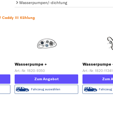
Wasserpumpen/-dichtung
W Caddy III Kühlung
Wasserpumpe +
Wasserpumpe 
Zahnriemensatz
Zahnriemensat
Art.-Nr. 1820-9350
Art.-Nr. 1820-11341
Zum Angebot
Zum 
Fahrzeug auswählen
Fahrzeug