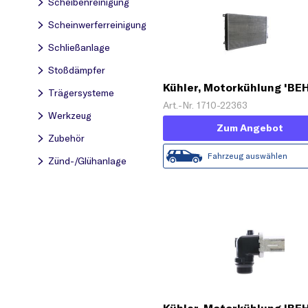
Scheibenreinigung
Scheinwerferreinigung
Schließanlage
Stoßdämpfer
Kühler, Motorkühlung 'BE
Trägersysteme
HELLA SERVICE Version
Art.-Nr. 1710-22363
Werkzeug
ALTERNATIVE'
Zum Angebot
Zubehör
Fahrzeug auswählen
Zünd-/Glühanlage