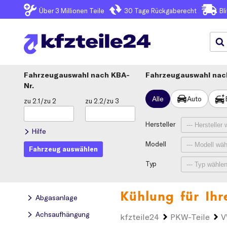
Über 3
Millionen Teile
30 Tage
Rückgaberecht
Bl
Fahrzeugauswahl
KBA-
Fahrzeugauswahl nach
Nr.
Alle
Auto
zu 2.1/zu 2
zu 2.2/zu 3
Hersteller
Hilfe
Modell
Fahrzeug auswählen
Typ
Kühlung für Ih
Abgasanlage
Achsaufhängung
kfzteile24
PKW-Teile