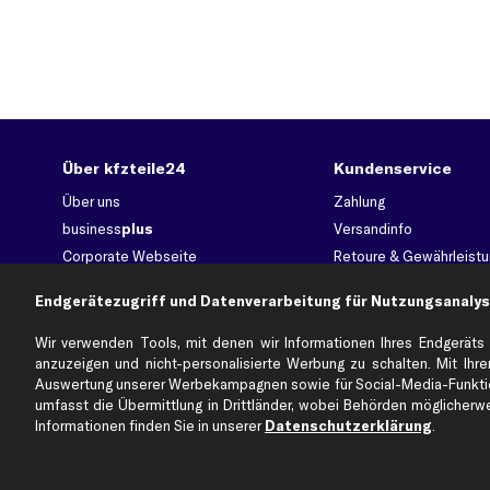
Über kfzteile24
Kundenservice
Über uns
Zahlung
business
plus
Versandinfo
Corporate Webseite
Retoure & Gewährleistu
Partnerprogramm
Austauschartikel
Endgerätezugriff und Datenverarbeitung für Nutzungsanalys
Werkstätten/Filialen
Häufige Fragen
Karriere
Automagazin
Wir verwenden Tools, mit denen wir Informationen Ihres Endgeräts 
anzuzeigen und nicht-personalisierte Werbung zu schalten. Mit Ihrer
Bewertungen
Unsere Marken
Auswertung unserer Werbekampagnen sowie für Social-Media-Funktion
Unsere App
Beliebte Autos
umfasst die Übermittlung in Drittländer, wobei Behörden möglicherwei
Gutscheine
Informationen finden Sie in unserer
Datenschutzerklärung
.