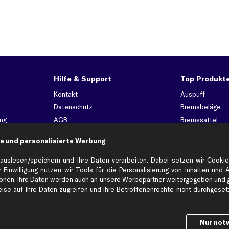
Hilfe & Support
Top Produkt
Kontakt
Auspuff
Datenschutz
Bremsbeläge
ng
AGB
Bremssattel
Impressum
Bremsscheiben
e und personalisierte Werbung
Whistleblowersystem
Lichtmaschine
Dateneinstellungen
Luftfilter
auslesen/speichern und Ihre Daten verarbeiten. Dabei setzen wir Cookie
 Einwilligung nutzen wir Tools für die Personalisierung von Inhalten und 
Widerrufsbelehrung
Ölfilter
en. Ihre Daten werden auch an unsere Werbepartner weitergegeben und ge
Querlenker
se auf Ihre Daten zugreifen und Ihre Betroffenenrechte nicht durchgesetzt
Stoßdämpfer
Scheibenwisch
Nur not