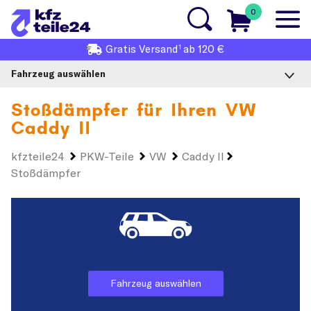
0
1
Gratis
Versand
ab 120 €
Fahrzeug auswählen
Stoßdämpfer für Ihren
VW
Caddy II
kfzteile24
PKW-Teile
VW
Caddy II
Stoßdämpfer
Fahrzeug auswählen