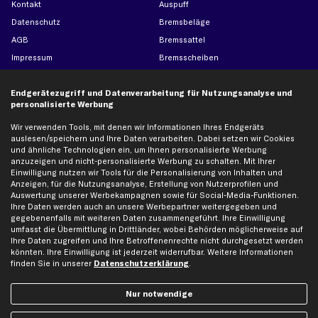
Kontakt
Auspuff
Datenschutz
Bremsbeläge
AGB
Bremssattel
Impressum
Bremsscheiben
Whistleblowersystem
Lichtmaschine
Dateneinstellungen
Luftfilter
Endgerätezugriff und Datenverarbeitung für Nutzungsanalyse und
personalisierte Werbung
Widerrufsbelehrung
Ölfilter
Wir verwenden Tools, mit denen wir Informationen Ihres Endgeräts
Querlenker
auslesen/speichern und Ihre Daten verarbeiten. Dabei setzen wir Cookies
Stoßdämpfer
und ähnliche Technologien ein, um Ihnen personalisierte Werbung
anzuzeigen und nicht-personalisierte Werbung zu schalten. Mit Ihrer
Scheibenwischer
Einwilligung nutzen wir Tools für die Personalisierung von Inhalten und
Anzeigen, für die Nutzungsanalyse, Erstellung von Nutzerprofilen und
Auswertung unserer Werbekampagnen sowie für Social-Media-Funktionen.
Top Automarken
Ihre Daten werden auch an unsere Werbepartner weitergegeben und
gegebenenfalls mit weiteren Daten zusammengeführt. Ihre Einwilligung
Audi Ersatzteile
umfasst die Übermittlung in Drittländer, wobei Behörden möglicherweise auf
Ihre Daten zugreifen und Ihre Betroffenenrechte nicht durchgesetzt werden
BMW Ersatzteile
könnten. Ihre Einwilligung ist jederzeit widerrufbar. Weitere Informationen
Ford Ersatzteile
finden Sie in unserer
Datenschutzerklärung
.
Mercedes-Benz Ersatzteile
Nur notwendige
Opel Ersatzteile
Peugeot Ersatzteile