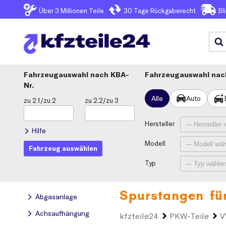
Über 3
Millionen Teile
30 Tage
Rückgaberecht
Bl
Fahrzeugauswahl
KBA-
Fahrzeugauswahl nach
Nr.
Alle
Auto
zu 2.1/zu 2
zu 2.2/zu 3
Hersteller
Hilfe
Modell
Fahrzeug auswählen
Typ
Spurstangen fü
Abgasanlage
Achsaufhängung
kfzteile24
PKW-Teile