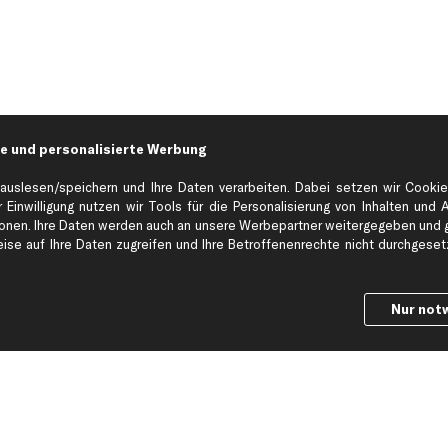
e und personalisierte Werbung
auslesen/speichern und Ihre Daten verarbeiten. Dabei setzen wir Cookie
 Einwilligung nutzen wir Tools für die Personalisierung von Inhalten und 
en. Ihre Daten werden auch an unsere Werbepartner weitergegeben und ge
Hilfe & Support
Top Produkt
se auf Ihre Daten zugreifen und Ihre Betroffenenrechte nicht durchgesetzt
Kontakt
Auspuff
Datenschutz
Bremsbeläge
Nur not
ng
AGB
Bremssattel
Impressum
Bremsscheiben
Whistleblowersystem
Lichtmaschine
Dateneinstellungen
Luftfilter
Widerrufsbelehrung
Ölfilter
Querlenker