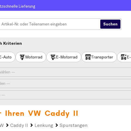
itzschnelle Lieferung
 Kriterien
E-Auto
Motorrad
E-Motorrad
Transporter
E-
r Ihren
VW Caddy II
VW
Caddy II
Lenkung
Spurstangen