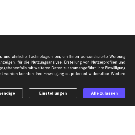
s und ähnliche Technologien ein, um Ihnen personalisierte Werbung
Anzeigen, für die Nutzungsanalyse, Erstellung von Nutzerprofilen und
gebenenfalls mit weiteren Daten zusammengeführt. Ihre Einwilligung
e
Top Automarken
 werden könnten. Ihre Einwilligung ist jederzeit widerrufbar. Weitere
Audi Ersatzteile
BMW Ersatzteile
wendige
Einstellungen
Alle zulassen
Ford Ersatzteile
Mercedes-Benz Ersatzteile
Opel Ersatzteile
Peugeot Ersatzteile
Renault Ersatzteile
Seat Ersatzteile