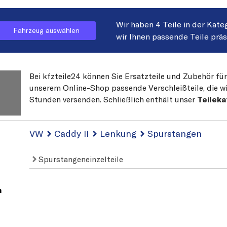
Wir haben 4 Teile in der Kate
Fahrzeug auswählen
wir Ihnen passende Teile prä
Bei kfzteile24 können Sie Ersatzteile und Zubehör für
unserem Online-Shop passende Verschleißteile, die wi
Stunden versenden. Schließlich enthält unser
Teileka
VW
Caddy II
Lenkung
Spurstangen
Spurstangeneinzelteile
n