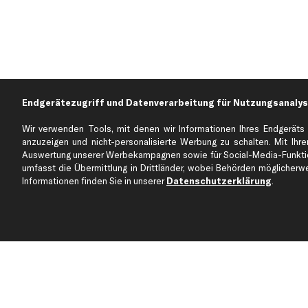
Endgerätezugriff und Datenverarbeitung für Nutzungsanalys
Wir verwenden Tools, mit denen wir Informationen Ihres Endgeräts 
anzuzeigen und nicht-personalisierte Werbung zu schalten. Mit Ihrer
Auswertung unserer Werbekampagnen sowie für Social-Media-Funktion
Über kfzteile24
Kundenservice
umfasst die Übermittlung in Drittländer, wobei Behörden möglicherwei
Über uns
Zahlung
Informationen finden Sie in unserer
Datenschutzerklärung
.
business
plus
Versandinfo
Corporate Webseite
Retoure & Gewährleistu
Partnerprogramm
Austauschartikel
Werkstätten/Filialen
Häufige Fragen
Karriere
Automagazin
Bewertungen
Unsere Marken
Unsere App
Beliebte Autos