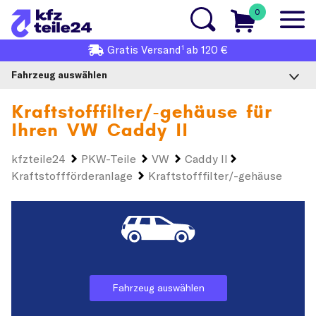
0
1
Gratis
Versand
ab 120 €
Fahrzeug auswählen
Kraftstofffilter/-gehäuse für
Ihren
VW Caddy II
kfzteile24
PKW-Teile
VW
Caddy II
Kraftstoffförderanlage
Kraftstofffilter/-gehäuse
Fahrzeug auswählen