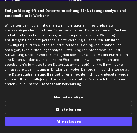
Über uns
Zahlung
business
plus
Versandinfo
Endgerätezugriff und Datenverarbeitung für Nutzungsanalyse und
personalisierte Werbung
Corporate Webseite
Retoure & Gewährleistung
Partnerprogramm
Austauschartikel
Wir verwenden Tools, mit denen wir Informationen Ihres Endgeräts
auslesen/speichern und Ihre Daten verarbeiten. Dabei setzen wir Cookies
Werkstätten/Filialen
Häufige Fragen
und ähnliche Technologien ein, um Ihnen personalisierte Werbung
Karriere
Automagazin
anzuzeigen und nicht-personalisierte Werbung zu schalten. Mit Ihrer
Einwilligung nutzen wir Tools für die Personalisierung von Inhalten und
Bewertungen
Unsere Marken
Anzeigen, für die Nutzungsanalyse, Erstellung von Nutzerprofilen und
Unsere App
Beliebte Autos
Auswertung unserer Werbekampagnen sowie für Social-Media-Funktionen.
Ihre Daten werden auch an unsere Werbepartner weitergegeben und
Gutscheine
gegebenenfalls mit weiteren Daten zusammengeführt. Ihre Einwilligung
umfasst die Übermittlung in Drittländer, wobei Behörden möglicherweise auf
Ihre Daten zugreifen und Ihre Betroffenenrechte nicht durchgesetzt werden
Hilfe & Support
Top Produkte
könnten. Ihre Einwilligung ist jederzeit widerrufbar. Weitere Informationen
finden Sie in unserer
Datenschutzerklärung
.
Kontakt
Auspuff
Datenschutz
Bremsbeläge
Nur notwendige
AGB
Bremssattel
Einstellungen
Impressum
Bremsscheiben
Whistleblowersystem
Lichtmaschine
Alle zulassen
Dateneinstellungen
Luftfilter
Widerrufsbelehrung
Ölfilter