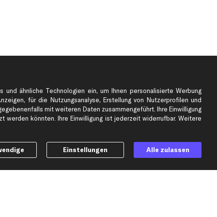
s und ähnliche Technologien ein, um Ihnen personalisierte Werbung
Anzeigen, für die Nutzungsanalyse, Erstellung von Nutzerprofilen und
gebenenfalls mit weiteren Daten zusammengeführt. Ihre Einwilligung
e
Top Automarken
 werden könnten. Ihre Einwilligung ist jederzeit widerrufbar. Weitere
Audi Ersatzteile
BMW Ersatzteile
wendige
Einstellungen
Alle zulassen
Ford Ersatzteile
Mercedes-Benz Ersatzteile
Opel Ersatzteile
Peugeot Ersatzteile
Renault Ersatzteile
Seat Ersatzteile