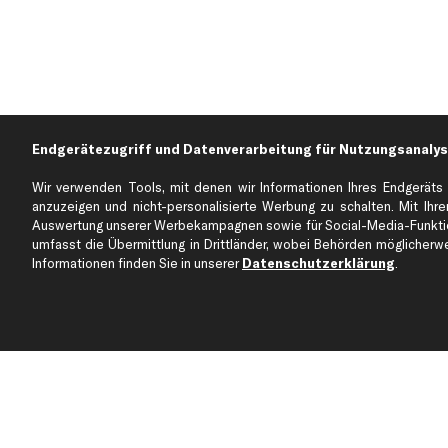
Endgerätezugriff und Datenverarbeitung für Nutzungsanalys
Wir verwenden Tools, mit denen wir Informationen Ihres Endgeräts 
anzuzeigen und nicht-personalisierte Werbung zu schalten. Mit Ihrer
Auswertung unserer Werbekampagnen sowie für Social-Media-Funktion
Über kfzteile24
Kundenservice
umfasst die Übermittlung in Drittländer, wobei Behörden möglicherwei
Über uns
Zahlung
Informationen finden Sie in unserer
Datenschutzerklärung
.
business
plus
Versandinfo
Corporate Webseite
Retoure & Gewährleistu
Partnerprogramm
Austauschartikel
Werkstätten/Filialen
Häufige Fragen
Karriere
Automagazin
Bewertungen
Unsere Marken
Unsere App
Beliebte Autos