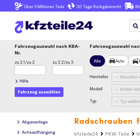
Über 3
Millionen Teile
30 Tage
Rückgaberecht
Bl
Fahrzeugauswahl
KBA-
Fahrzeugauswahl nach
Nr.
Alle
Auto
zu 2.1/zu 2
zu 2.2/zu 3
Hersteller
Hilfe
Modell
Fahrzeug auswählen
Typ
Radschrauben f
Abgasanlage
Achsaufhängung
kfzteile24
PKW-Teile
V