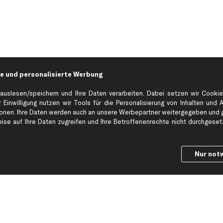
e und personalisierte Werbung
auslesen/speichern und Ihre Daten verarbeiten. Dabei setzen wir Cookie
 Einwilligung nutzen wir Tools für die Personalisierung von Inhalten und 
en. Ihre Daten werden auch an unsere Werbepartner weitergegeben und ge
Hilfe & Support
Top Produkt
se auf Ihre Daten zugreifen und Ihre Betroffenenrechte nicht durchgesetzt
Kontakt
Auspuff
Datenschutz
Bremsbeläge
Nur not
ng
AGB
Bremssattel
Impressum
Bremsscheiben
Whistleblowersystem
Lichtmaschine
Dateneinstellungen
Luftfilter
Widerrufsbelehrung
Ölfilter
Querlenker