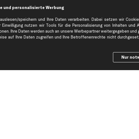
e und personalisierte Werbung
Hilfe & Support
Top Produkt
auslesen/speichern und Ihre Daten verarbeiten. Dabei setzen wir Cookie
Kontakt
Auspuff
 Einwilligung nutzen wir Tools für die Personalisierung von Inhalten und 
Datenschutz
Bremsbeläge
en. Ihre Daten werden auch an unsere Werbepartner weitergegeben und ge
se auf Ihre Daten zugreifen und Ihre Betroffenenrechte nicht durchgesetzt
ng
AGB
Bremssattel
Impressum
Bremsscheiben
Whistleblowersystem
Lichtmaschine
Nur not
Dateneinstellungen
Luftfilter
Widerrufsbelehrung
Ölfilter
Querlenker
Stoßdämpfer
Scheibenwisch