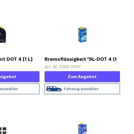
it DOT 4 [1 L]
Bremsflüssigkeit 'SL-DOT 4 (1
L)'
Art.-Nr. 2360-0001
Angebot
Zum Angebot
 auswählen
Fahrzeug auswählen