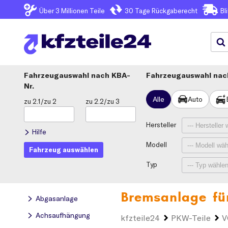
Über 3
Millionen Teile
30 Tage
Rückgaberecht
Bl
Fahrzeugauswahl
KBA-
Fahrzeugauswahl nach
Nr.
Alle
Auto
zu 2.1/zu 2
zu 2.2/zu 3
Hersteller
Hilfe
Modell
Fahrzeug auswählen
Typ
Bremsanlage fü
Abgasanlage
Achsaufhängung
kfzteile24
PKW-Teile
V