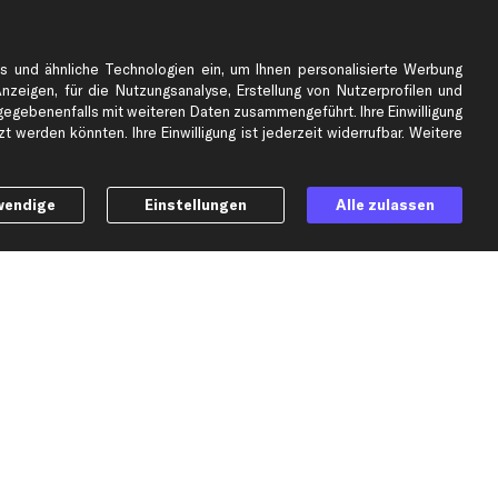
e
Top Automarken
s und ähnliche Technologien ein, um Ihnen personalisierte Werbung
Audi Ersatzteile
Anzeigen, für die Nutzungsanalyse, Erstellung von Nutzerprofilen und
BMW Ersatzteile
gebenenfalls mit weiteren Daten zusammengeführt. Ihre Einwilligung
 werden könnten. Ihre Einwilligung ist jederzeit widerrufbar. Weitere
Ford Ersatzteile
Mercedes-Benz Ersatzteile
Opel Ersatzteile
wendige
Einstellungen
Alle zulassen
Peugeot Ersatzteile
Renault Ersatzteile
Seat Ersatzteile
Skoda Ersatzteile
er
VW Ersatzteile
Social Media