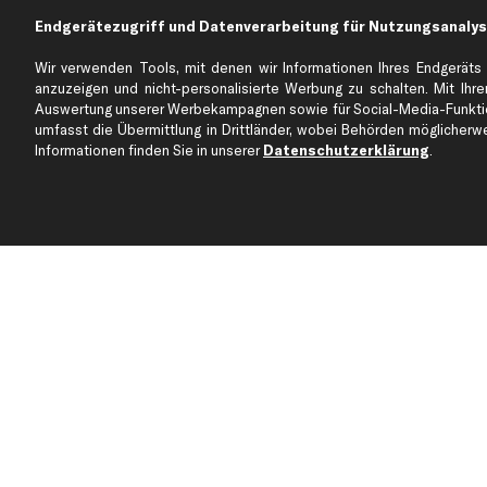
Endgerätezugriff und Datenverarbeitung für Nutzungsanalys
Über kfzteile24
Kundenservice
Wir verwenden Tools, mit denen wir Informationen Ihres Endgeräts 
Über uns
Zahlung
anzuzeigen und nicht-personalisierte Werbung zu schalten. Mit Ihrer
business
plus
Versandinfo
Auswertung unserer Werbekampagnen sowie für Social-Media-Funktion
umfasst die Übermittlung in Drittländer, wobei Behörden möglicherwei
Corporate Webseite
Retoure & Gewährleistu
Informationen finden Sie in unserer
Datenschutzerklärung
.
Partnerprogramm
Austauschartikel
Werkstätten/Filialen
Häufige Fragen
Karriere
Automagazin
Bewertungen
Unsere Marken
Unsere App
Beliebte Autos
Gutscheine
Jetzt APP Downloaden