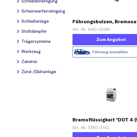
Scheibenreinigung
Scheinwerferreinigung
Schließanlage
Führungsbolzen, Bremssa
Art.-Nr. 1440-20381
Stoßdämpfer
Zum Angebot
Trägersysteme
Werkzeug
Fahrzeug auswählen
Zubehör
Zünd-/Glühanlage
Bremsflüssigkeit 'DOT 4 (5
Art.-Nr. 2360-0742