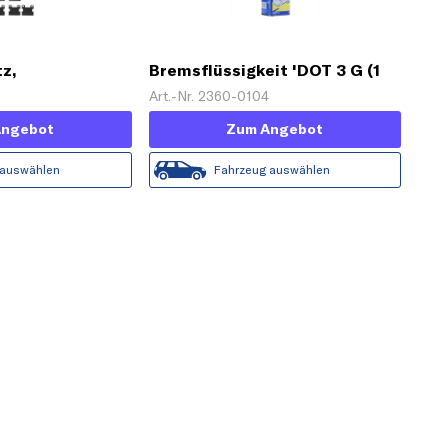
z,
Bremsflüssigkeit 'DOT 3 G (1
se
L)'
9
Art.-Nr. 2360-0104
Angebot
Zum Angebot
 auswählen
Fahrzeug auswählen