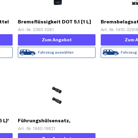
ttel
Bremsflüssigkeit DOT 5.1 [1 L]
Bremsbelagsat
Scheibenbrem
Art.-Nr. 2360-1081
Art.-Nr. 1410-3291
Zum Angebot
Zum 
Fahrzeug auswählen
Fahrzeug
 L)'
Führungshülsensatz,
Bremssattel
Art.-Nr. 1440-19821