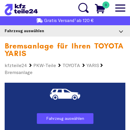
0
1
Gratis
Versand
ab 120 €
Fahrzeug auswählen
Bremsanlage für Ihren
TOYOTA
YARIS
kfzteile24
PKW-Teile
TOYOTA
YARIS
Bremsanlage
Fahrzeug auswählen