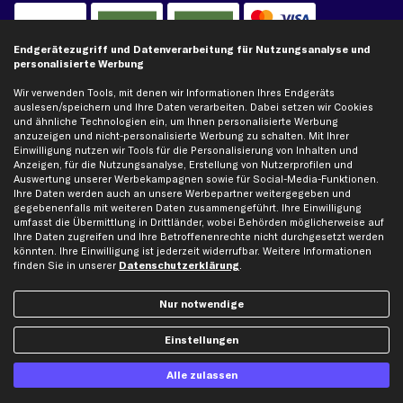
Kreditkarte
Rechnung
Lastschrift
Endgerätezugriff und Datenverarbeitung für Nutzungsanalyse und
personalisierte Werbung
Vorkasse
Wir verwenden Tools, mit denen wir Informationen Ihres Endgeräts
auslesen/speichern und Ihre Daten verarbeiten. Dabei setzen wir Cookies
und ähnliche Technologien ein, um Ihnen personalisierte Werbung
Versand
anzuzeigen und nicht-personalisierte Werbung zu schalten. Mit Ihrer
Einwilligung nutzen wir Tools für die Personalisierung von Inhalten und
Anzeigen, für die Nutzungsanalyse, Erstellung von Nutzerprofilen und
Auswertung unserer Werbekampagnen sowie für Social-Media-Funktionen.
Ihre Daten werden auch an unsere Werbepartner weitergegeben und
gegebenenfalls mit weiteren Daten zusammengeführt. Ihre Einwilligung
umfasst die Übermittlung in Drittländer, wobei Behörden möglicherweise auf
Ihre Daten zugreifen und Ihre Betroffenenrechte nicht durchgesetzt werden
Artikel, Teile, Original und Bestell-Nr. dienen nur zu Vergleichszwecken und sind
könnten. Ihre Einwilligung ist jederzeit widerrufbar. Weitere Informationen
keine Herkunftsbezeichnungen. Die Nennung von Namen, Warenzeichen oder
finden Sie in unserer
Datenschutzerklärung
.
Markennamen erfolgt nur zu Zwecken der Zuordnung unserer Artikel. Die Angaben
von diesen in Rechnungen an Fahrzeugbesitzer sind nicht statthaft. Die Ware bleibt
bis zur Bezahlung unser Eigentum.
Nur notwendige
Die hier dargestellten Daten, insbesondere die gesamte Datenbank, dürfen nicht
Einstellungen
vervielfältigt werden. Die Vervielfältigung und Verbreitung der Daten und der
Datenbank ohne vorherige Einwilligung von TecAlliance und/oder die Einbeziehung
Dritter in solche Aktivitäten ist streng verboten. Jegliche unautorisierte Nutzung von
Alle zulassen
Inhalten stellt eine Verletzung des Urheberrechts dar und kann rechtliche Schritte
nach sich ziehen.