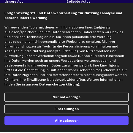
Unsere App
Beliebte Autos
Gutscheine
Endgerätezugriff und Datenverarbeitung für Nutzungsanalyse und
personalisierte Werbung
Hilfe & Support
Top Produkte
Wir verwenden Tools, mit denen wir Informationen Ihres Endgeräts
auslesen/speichern und Ihre Daten verarbeiten. Dabei setzen wir Cookies
Kontakt
Auspuff
und ähnliche Technologien ein, um Ihnen personalisierte Werbung
anzuzeigen und nicht-personalisierte Werbung zu schalten. Mit Ihrer
Datenschutz
Bremsbeläge
Einwilligung nutzen wir Tools für die Personalisierung von Inhalten und
AGB
Bremssattel
Anzeigen, für die Nutzungsanalyse, Erstellung von Nutzerprofilen und
Auswertung unserer Werbekampagnen sowie für Social-Media-Funktionen.
Impressum
Bremsscheiben
Ihre Daten werden auch an unsere Werbepartner weitergegeben und
Whistleblowersystem
Lichtmaschine
gegebenenfalls mit weiteren Daten zusammengeführt. Ihre Einwilligung
umfasst die Übermittlung in Drittländer, wobei Behörden möglicherweise auf
Dateneinstellungen
Luftfilter
Ihre Daten zugreifen und Ihre Betroffenenrechte nicht durchgesetzt werden
Widerrufsbelehrung
Ölfilter
könnten. Ihre Einwilligung ist jederzeit widerrufbar. Weitere Informationen
finden Sie in unserer
Datenschutzerklärung
.
Querlenker
Stoßdämpfer
Nur notwendige
Scheibenwischer
Einstellungen
Top Automarken
Alle zulassen
Audi Ersatzteile