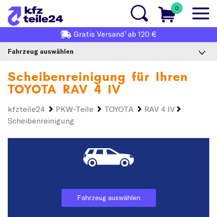
0
1
Gratis
Versand
ab 120 €
Fahrzeug auswählen
Scheibenreinigung für Ihren
TOYOTA RAV 4 IV
kfzteile24
PKW-Teile
TOYOTA
RAV 4 IV
Scheibenreinigung
Fahrzeug auswählen