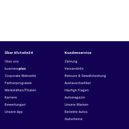
Über kfzteile24
Kundenservice
Über uns
Zahlung
business
plus
Versandinfo
Corporate Webseite
Retoure & Gewährleistung
Partnerprogramm
Austauschartikel
Werkstätten/Filialen
Häufige Fragen
Karriere
Automagazin
Bewertungen
Unsere Marken
Unsere App
Beliebte Autos
Gutscheine