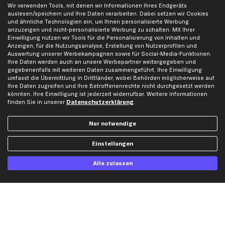
Wir verwenden Tools, mit denen wir Informationen Ihres Endgeräts
Opel Ersatzteile
auslesen/speichern und Ihre Daten verarbeiten. Dabei setzen wir Cookies
Peugeot Ersatzteile
und ähnliche Technologien ein, um Ihnen personalisierte Werbung
anzuzeigen und nicht-personalisierte Werbung zu schalten. Mit Ihrer
Renault Ersatzteile
Einwilligung nutzen wir Tools für die Personalisierung von Inhalten und
Seat Ersatzteile
Anzeigen, für die Nutzungsanalyse, Erstellung von Nutzerprofilen und
Auswertung unserer Werbekampagnen sowie für Social-Media-Funktionen.
Skoda Ersatzteile
Ihre Daten werden auch an unsere Werbepartner weitergegeben und
VW Ersatzteile
gegebenenfalls mit weiteren Daten zusammengeführt. Ihre Einwilligung
umfasst die Übermittlung in Drittländer, wobei Behörden möglicherweise auf
Ihre Daten zugreifen und Ihre Betroffenenrechte nicht durchgesetzt werden
Social Media
könnten. Ihre Einwilligung ist jederzeit widerrufbar. Weitere Informationen
finden Sie in unserer
Datenschutzerklärung
.
Nur notwendige
Jetzt APP Downloaden
Einstellungen
Alle zulassen
kfzteile24 Newsletter
Alle Angebote, Rabatte & Specials.