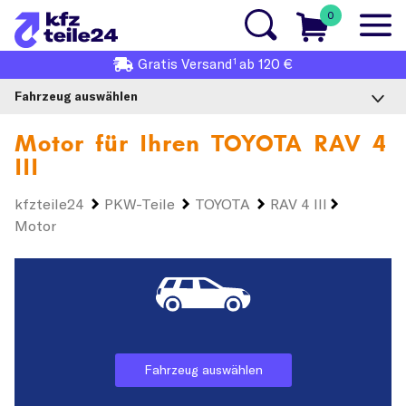
0
1
Gratis
Versand
ab 120 €
Fahrzeug auswählen
Motor für Ihren
TOYOTA RAV 4
III
kfzteile24
PKW-Teile
TOYOTA
RAV 4 III
Motor
Fahrzeug auswählen