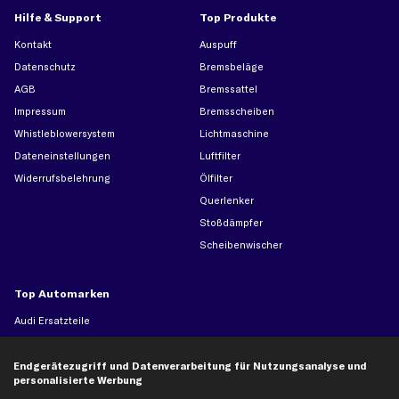
Hilfe & Support
Top Produkte
Kontakt
Auspuff
Datenschutz
Bremsbeläge
AGB
Bremssattel
Impressum
Bremsscheiben
Whistleblowersystem
Lichtmaschine
Dateneinstellungen
Luftfilter
Widerrufsbelehrung
Ölfilter
Querlenker
Stoßdämpfer
Scheibenwischer
Top Automarken
Audi Ersatzteile
BMW Ersatzteile
Ford Ersatzteile
Endgerätezugriff und Datenverarbeitung für Nutzungsanalyse und
personalisierte Werbung
Mercedes-Benz Ersatzteile