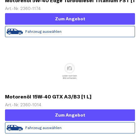
Motorenöl 5W-40 Edge Turbodiesel Titanium FST [1
L]
Art.-Nr. 2360-1174
Zum Angebot
Fahrzeug auswählen
Motorenöl 15W-40 GTX A3/B3 [1 L]
Art.-Nr. 2360-1014
Zum Angebot
Fahrzeug auswählen