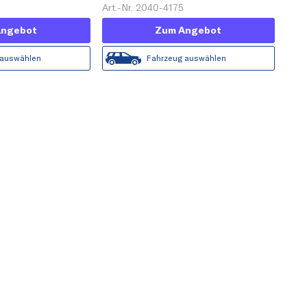
Plus'
2
Art.-Nr. 2040-4175
Angebot
Zum Angebot
 auswählen
Fahrzeug auswählen