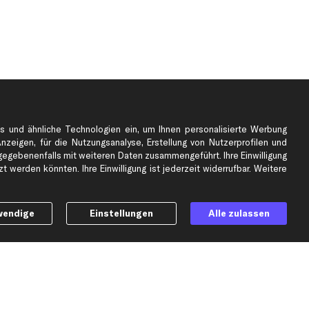
s und ähnliche Technologien ein, um Ihnen personalisierte Werbung
Anzeigen, für die Nutzungsanalyse, Erstellung von Nutzerprofilen und
gebenenfalls mit weiteren Daten zusammengeführt. Ihre Einwilligung
e
Top Automarken
 werden könnten. Ihre Einwilligung ist jederzeit widerrufbar. Weitere
Audi Ersatzteile
BMW Ersatzteile
wendige
Einstellungen
Alle zulassen
Ford Ersatzteile
Mercedes-Benz Ersatzteile
Opel Ersatzteile
Peugeot Ersatzteile
Renault Ersatzteile
Seat Ersatzteile