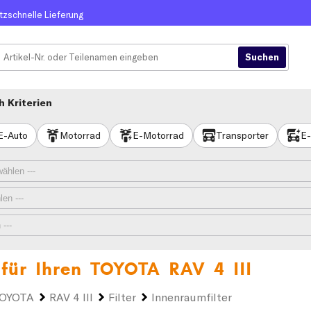
itzschnelle Lieferung
 Kriterien
E-Auto
Motorrad
E-Motorrad
Transporter
E-
 für Ihren
TOYOTA RAV 4 III
OYOTA
RAV 4 III
Filter
Innenraumfilter