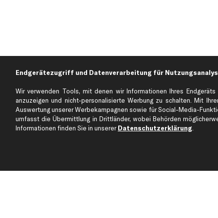
Endgerätezugriff und Datenverarbeitung für Nutzungsanalys
Wir verwenden Tools, mit denen wir Informationen Ihres Endgeräts 
anzuzeigen und nicht-personalisierte Werbung zu schalten. Mit Ihrer
Auswertung unserer Werbekampagnen sowie für Social-Media-Funktion
Über kfzteile24
Kundenservice
umfasst die Übermittlung in Drittländer, wobei Behörden möglicherwei
Über uns
Zahlung
Informationen finden Sie in unserer
Datenschutzerklärung
.
business
plus
Versandinfo
Corporate Webseite
Retoure & Gewährleistu
Partnerprogramm
Austauschartikel
Werkstätten/Filialen
Häufige Fragen
Karriere
Automagazin
Bewertungen
Unsere Marken
Unsere App
Beliebte Autos