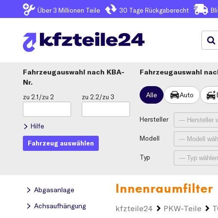
Über 3
Millionen Teile
30 Tage
Rückgaberecht
Bl
Fahrzeugauswahl
KBA-
Fahrzeugauswahl nach
Nr.
Alle
Auto
zu 2.1/zu 2
zu 2.2/zu 3
Hersteller
Hilfe
Modell
Fahrzeug auswählen
Typ
Innenraumfilter
Abgasanlage
Achsaufhängung
kfzteile24
PKW-Teile
T