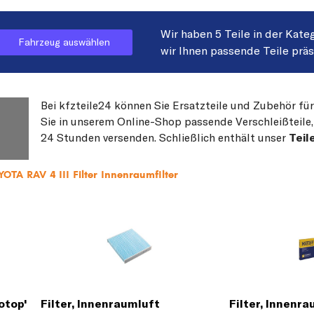
Wir haben 5 Teile in der Kate
Fahrzeug auswählen
wir Ihnen passende Teile prä
Bei kfzteile24 können Sie Ersatzteile und Zubehör fü
Sie in unserem Online-Shop passende Verschleißteile, 
24 Stunden versenden. Schließlich enthält unser
Teil
OTA RAV 4 III Filter Innenraumfilter
otop'
Filter, Innenraumluft
Filter, Innenr