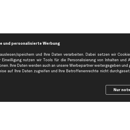
e und personalisierte Werbung
auslesen/speichern und Ihre Daten verarbeiten. Dabei setzen wir Cookie
 Einwilligung nutzen wir Tools für die Personalisierung von Inhalten und 
en. Ihre Daten werden auch an unsere Werbepartner weitergegeben und ge
Hilfe & Support
Top Produkt
se auf Ihre Daten zugreifen und Ihre Betroffenenrechte nicht durchgesetzt
Kontakt
Auspuff
Datenschutz
Bremsbeläge
Nur not
ng
AGB
Bremssattel
Impressum
Bremsscheiben
Whistleblowersystem
Lichtmaschine
Dateneinstellungen
Luftfilter
Widerrufsbelehrung
Ölfilter
Querlenker