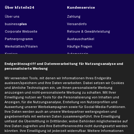
Über kfzteile24
Kundenservice
Über uns
Zahlung
business
plus
Versandinfo
Corporate Webseite
Retoure & Gewährleistung
Partnerprogramm
Austauschartikel
Werkstätten/Filialen
Häufige Fragen
Karriere
Automagazin
Bewertungen
Unsere Marken
Endgerätezugriff und Datenverarbeitung für Nutzungsanalyse und
personalisierte Werbung
Unsere App
Beliebte Autos
Gutscheine
Wir verwenden Tools, mit denen wir Informationen Ihres Endgeräts
auslesen/speichern und Ihre Daten verarbeiten. Dabei setzen wir Cookies
und ähnliche Technologien ein, um Ihnen personalisierte Werbung
anzuzeigen und nicht-personalisierte Werbung zu schalten. Mit Ihrer
Hilfe & Support
Top Produkte
Einwilligung nutzen wir Tools für die Personalisierung von Inhalten und
Kontakt
Auspuff
Anzeigen, für die Nutzungsanalyse, Erstellung von Nutzerprofilen und
Auswertung unserer Werbekampagnen sowie für Social-Media-Funktionen.
Datenschutz
Bremsbeläge
Ihre Daten werden auch an unsere Werbepartner weitergegeben und
gegebenenfalls mit weiteren Daten zusammengeführt. Ihre Einwilligung
AGB
Bremssattel
umfasst die Übermittlung in Drittländer, wobei Behörden möglicherweise auf
Impressum
Bremsscheiben
Ihre Daten zugreifen und Ihre Betroffenenrechte nicht durchgesetzt werden
könnten. Ihre Einwilligung ist jederzeit widerrufbar. Weitere Informationen
Whistleblowersystem
Lichtmaschine