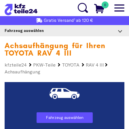
0
1
Gratis
Versand
ab 120 €
Fahrzeug auswählen
Achsaufhängung für Ihren
TOYOTA RAV 4 III
kfzteile24
PKW-Teile
TOYOTA
RAV 4 III
Achsaufhängung
Fahrzeug auswählen