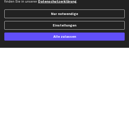
finden Sie in unserer
Datenschutzerklärung
.
Dateneinstellungen
Luftfilter
Widerrufsbelehrung
Ölfilter
Nur notwendige
Querlenker
Einstellungen
Stoßdämpfer
Scheibenwischer
Alle zulassen
Top Automarken
Audi Ersatzteile
BMW Ersatzteile
Ford Ersatzteile
Mercedes-Benz Ersatzteile
Opel Ersatzteile
Peugeot Ersatzteile
Renault Ersatzteile
Seat Ersatzteile
Skoda Ersatzteile
VW Ersatzteile