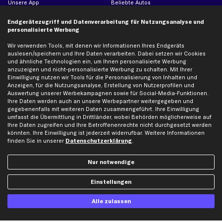
Unsere App
Beliebte Autos
Gutscheine
Endgerätezugriff und Datenverarbeitung für Nutzungsanalyse und
personalisierte Werbung
Hilfe & Support
Top Produkte
Wir verwenden Tools, mit denen wir Informationen Ihres Endgeräts
auslesen/speichern und Ihre Daten verarbeiten. Dabei setzen wir Cookies
Kontakt
Auspuff
und ähnliche Technologien ein, um Ihnen personalisierte Werbung
anzuzeigen und nicht-personalisierte Werbung zu schalten. Mit Ihrer
Datenschutz
Bremsbeläge
Einwilligung nutzen wir Tools für die Personalisierung von Inhalten und
AGB
Bremssattel
Anzeigen, für die Nutzungsanalyse, Erstellung von Nutzerprofilen und
Auswertung unserer Werbekampagnen sowie für Social-Media-Funktionen.
Impressum
Bremsscheiben
Ihre Daten werden auch an unsere Werbepartner weitergegeben und
Whistleblowersystem
Lichtmaschine
gegebenenfalls mit weiteren Daten zusammengeführt. Ihre Einwilligung
umfasst die Übermittlung in Drittländer, wobei Behörden möglicherweise auf
Dateneinstellungen
Luftfilter
Ihre Daten zugreifen und Ihre Betroffenenrechte nicht durchgesetzt werden
Widerrufsbelehrung
Ölfilter
könnten. Ihre Einwilligung ist jederzeit widerrufbar. Weitere Informationen
finden Sie in unserer
Datenschutzerklärung
.
Querlenker
Stoßdämpfer
Nur notwendige
Scheibenwischer
Einstellungen
Top Automarken
Alle zulassen
Audi Ersatzteile