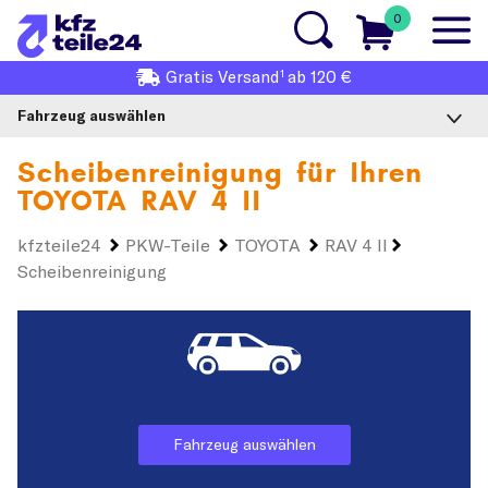
0
1
Gratis
Versand
ab 120 €
Fahrzeug auswählen
Scheibenreinigung für Ihren
TOYOTA RAV 4 II
kfzteile24
PKW-Teile
TOYOTA
RAV 4 II
Scheibenreinigung
Fahrzeug auswählen