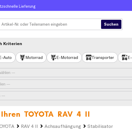
itzschnelle Lieferung
 Kriterien
E-Auto
Motorrad
E-Motorrad
Transporter
E-
r Ihren
TOYOTA RAV 4 II
OYOTA
RAV 4 II
Achsaufhängung
Stabilisator