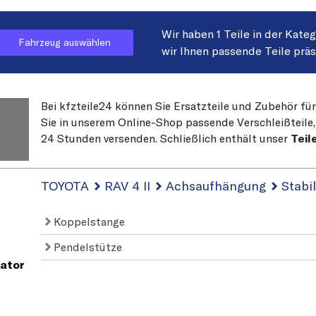
Wir haben 1 Teile in der Kate
Fahrzeug auswählen
wir Ihnen passende Teile prä
Bei kfzteile24 können Sie Ersatzteile und Zubehör fü
Sie in unserem Online-Shop passende Verschleißteile, 
24 Stunden versenden. Schließlich enthält unser
Teil
TOYOTA
RAV 4 II
Achsaufhängung
Stabil
Koppelstange
Pendelstütze
ator