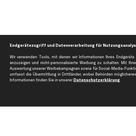
Endgerätezugriff und Datenverarbeitung für Nutzungsanalys
Wir verwenden Tools, mit denen wir Informationen Ihres Endgeräts 
anzuzeigen und nicht-personalisierte Werbung zu schalten. Mit Ihrer
Auswertung unserer Werbekampagnen sowie für Social-Media-Funktion
Über kfzteile24
Kundenservice
umfasst die Übermittlung in Drittländer, wobei Behörden möglicherwei
Über uns
Zahlung
Informationen finden Sie in unserer
Datenschutzerklärung
.
business
plus
Versandinfo
Corporate Webseite
Retoure & Gewährleistu
Partnerprogramm
Austauschartikel
Werkstätten/Filialen
Häufige Fragen
Karriere
Automagazin
Bewertungen
Unsere Marken
Unsere App
Beliebte Autos