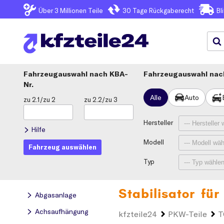
Über 3
Millionen Teile
30 Tage
Rückgaberecht
Bl
Fahrzeugauswahl
KBA-
Fahrzeugauswahl nach
Nr.
Alle
Auto
zu 2.1/zu 2
zu 2.2/zu 3
Hersteller
Hilfe
Modell
Fahrzeug auswählen
Typ
Stabilisator fü
Abgasanlage
Achsaufhängung
kfzteile24
PKW-Teile
T