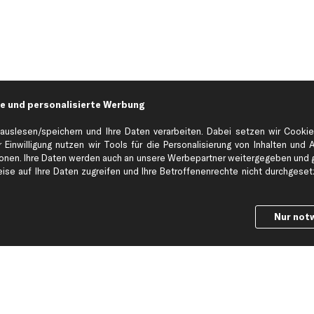
e und personalisierte Werbung
auslesen/speichern und Ihre Daten verarbeiten. Dabei setzen wir Cookie
 Einwilligung nutzen wir Tools für die Personalisierung von Inhalten und 
en. Ihre Daten werden auch an unsere Werbepartner weitergegeben und ge
Hilfe & Support
Top Produkt
se auf Ihre Daten zugreifen und Ihre Betroffenenrechte nicht durchgesetzt
Kontakt
Auspuff
Datenschutz
Bremsbeläge
Nur not
ng
AGB
Bremssattel
Impressum
Bremsscheiben
Whistleblowersystem
Lichtmaschine
Dateneinstellungen
Luftfilter
Widerrufsbelehrung
Ölfilter
Querlenker