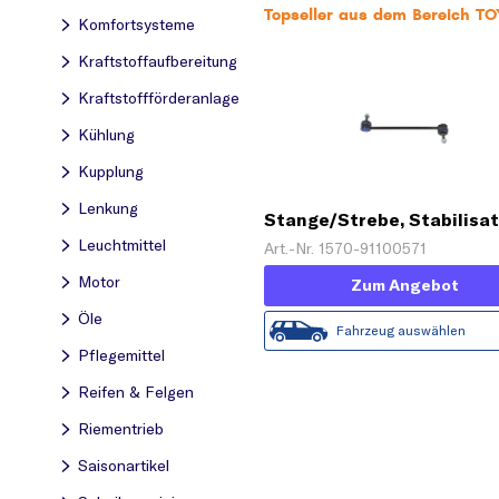
Topseller aus dem Bereich TO
Komfortsysteme
Kraftstoff­aufbereitung
Kraftstoff­förderanlage
Kühlung
Kupplung
Lenkung
Stange/Strebe, Stabilisa
'HD QUALITY'
Leuchtmittel
Art.-Nr. 1570-91100571
Motor
Zum Angebot
Öle
Fahrzeug auswählen
Pflegemittel
Reifen & Felgen
Riementrieb
Saisonartikel