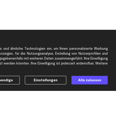
s und ähnliche Technologien ein, um Ihnen personalisierte Werbung
Anzeigen, für die Nutzungsanalyse, Erstellung von Nutzerprofilen und
gebenenfalls mit weiteren Daten zusammengeführt. Ihre Einwilligung
e
Top Automarken
 werden könnten. Ihre Einwilligung ist jederzeit widerrufbar. Weitere
Audi Ersatzteile
BMW Ersatzteile
wendige
Einstellungen
Alle zulassen
Ford Ersatzteile
Mercedes-Benz Ersatzteile
Opel Ersatzteile
Peugeot Ersatzteile
Renault Ersatzteile
Seat Ersatzteile