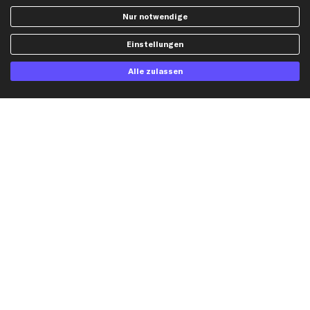
Widerrufsbelehrung
Ölfilter
Nur notwendige
Querlenker
Einstellungen
Stoßdämpfer
Scheibenwischer
Alle zulassen
Top Automarken
Audi Ersatzteile
BMW Ersatzteile
Ford Ersatzteile
Mercedes-Benz Ersatzteile
Opel Ersatzteile
Peugeot Ersatzteile
Renault Ersatzteile
Seat Ersatzteile
Skoda Ersatzteile
VW Ersatzteile