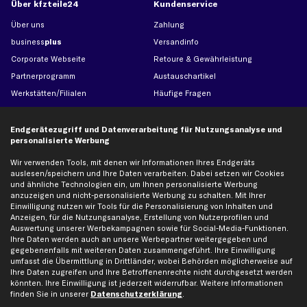
Über kfzteile24
Kundenservice
Über uns
Zahlung
business
plus
Versandinfo
Corporate Webseite
Retoure & Gewährleistung
Partnerprogramm
Austauschartikel
Werkstätten/Filialen
Häufige Fragen
Karriere
Automagazin
Bewertungen
Unsere Marken
Endgerätezugriff und Datenverarbeitung für Nutzungsanalyse und
personalisierte Werbung
Unsere App
Beliebte Autos
Gutscheine
Wir verwenden Tools, mit denen wir Informationen Ihres Endgeräts
auslesen/speichern und Ihre Daten verarbeiten. Dabei setzen wir Cookies
und ähnliche Technologien ein, um Ihnen personalisierte Werbung
anzuzeigen und nicht-personalisierte Werbung zu schalten. Mit Ihrer
Hilfe & Support
Top Produkte
Einwilligung nutzen wir Tools für die Personalisierung von Inhalten und
Anzeigen, für die Nutzungsanalyse, Erstellung von Nutzerprofilen und
Kontakt
Auspuff
Auswertung unserer Werbekampagnen sowie für Social-Media-Funktionen.
Datenschutz
Bremsbeläge
Ihre Daten werden auch an unsere Werbepartner weitergegeben und
gegebenenfalls mit weiteren Daten zusammengeführt. Ihre Einwilligung
AGB
Bremssattel
umfasst die Übermittlung in Drittländer, wobei Behörden möglicherweise auf
Impressum
Bremsscheiben
Ihre Daten zugreifen und Ihre Betroffenenrechte nicht durchgesetzt werden
könnten. Ihre Einwilligung ist jederzeit widerrufbar. Weitere Informationen
Whistleblowersystem
Lichtmaschine
finden Sie in unserer
Datenschutzerklärung
.
Dateneinstellungen
Luftfilter