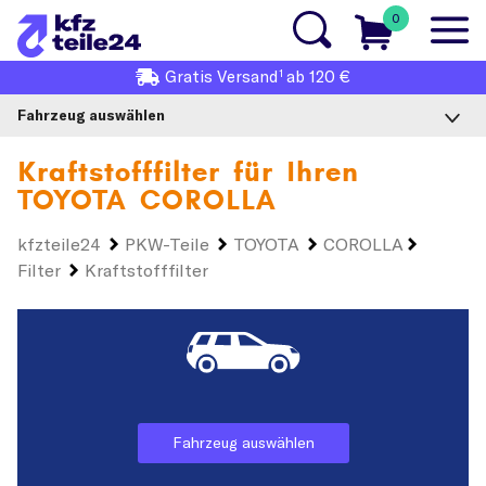
0
1
Gratis
Versand
ab 120 €
Fahrzeug auswählen
Kraftstofffilter für Ihren
TOYOTA COROLLA
kfzteile24
PKW-Teile
TOYOTA
COROLLA
Filter
Kraftstofffilter
Fahrzeug auswählen