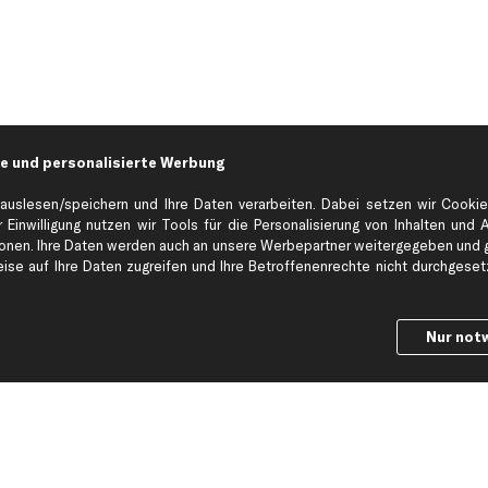
e und personalisierte Werbung
auslesen/speichern und Ihre Daten verarbeiten. Dabei setzen wir Cookie
 Einwilligung nutzen wir Tools für die Personalisierung von Inhalten und 
en. Ihre Daten werden auch an unsere Werbepartner weitergegeben und ge
Hilfe & Support
Top Produkt
se auf Ihre Daten zugreifen und Ihre Betroffenenrechte nicht durchgesetzt
Kontakt
Auspuff
Datenschutz
Bremsbeläge
Nur not
ng
AGB
Bremssattel
Impressum
Bremsscheiben
Whistleblowersystem
Lichtmaschine
Dateneinstellungen
Luftfilter
Widerrufsbelehrung
Ölfilter
Querlenker