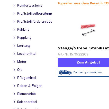
Topseller aus dem Bereich T
Komfortsysteme
Kraftstoff­aufbereitung
Kraftstoff­förderanlage
Kühlung
Kupplung
Lenkung
Stange/Strebe, Stabilisa
'PROKIT'
Leuchtmittel
Art.-Nr. 1570-22209
Motor
Zum Angebot
Öle
Fahrzeug auswählen
Pflegemittel
Reifen & Felgen
Riementrieb
Saisonartikel