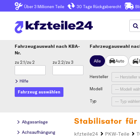
Über 3
Millionen Teile
30 Tage
Rückgaberecht
Bl
Fahrzeugauswahl
KBA-
Fahrzeugauswahl nach
Nr.
Alle
Auto
zu 2.1/zu 2
zu 2.2/zu 3
Hersteller
Hilfe
Modell
Fahrzeug auswählen
Typ
Stabilisator fü
Abgasanlage
Achsaufhängung
kfzteile24
PKW-Teile
T