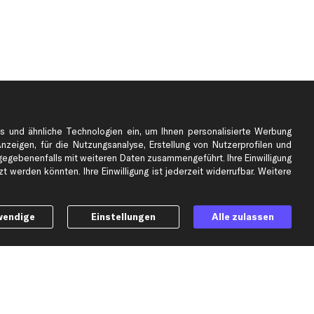
s und ähnliche Technologien ein, um Ihnen personalisierte Werbung
Anzeigen, für die Nutzungsanalyse, Erstellung von Nutzerprofilen und
gebenenfalls mit weiteren Daten zusammengeführt. Ihre Einwilligung
e
Top Automarken
 werden könnten. Ihre Einwilligung ist jederzeit widerrufbar. Weitere
Audi Ersatzteile
BMW Ersatzteile
wendige
Einstellungen
Alle zulassen
Ford Ersatzteile
Mercedes-Benz Ersatzteile
Opel Ersatzteile
Peugeot Ersatzteile
Renault Ersatzteile
Seat Ersatzteile