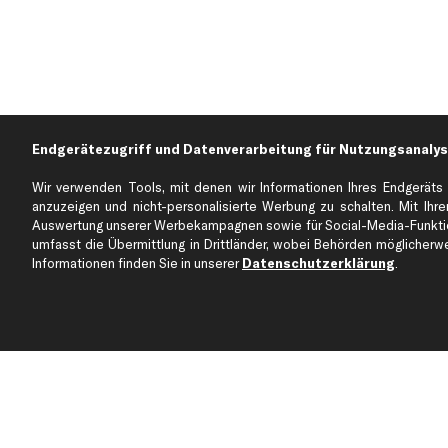
Endgerätezugriff und Datenverarbeitung für Nutzungsanalys
Wir verwenden Tools, mit denen wir Informationen Ihres Endgeräts 
anzuzeigen und nicht-personalisierte Werbung zu schalten. Mit Ihrer
Auswertung unserer Werbekampagnen sowie für Social-Media-Funktion
Über kfzteile24
Kundenservice
umfasst die Übermittlung in Drittländer, wobei Behörden möglicherwei
Über uns
Zahlung
Informationen finden Sie in unserer
Datenschutzerklärung
.
business
plus
Versandinfo
Corporate Webseite
Retoure & Gewährleistu
Partnerprogramm
Austauschartikel
Werkstätten/Filialen
Häufige Fragen
Karriere
Automagazin
Bewertungen
Unsere Marken
Unsere App
Beliebte Autos