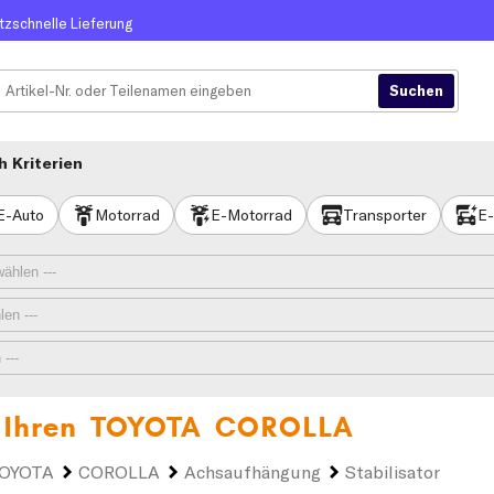
itzschnelle Lieferung
 Kriterien
E-Auto
Motorrad
E-Motorrad
Transporter
E-
r Ihren
TOYOTA COROLLA
OYOTA
COROLLA
Achsaufhängung
Stabilisator