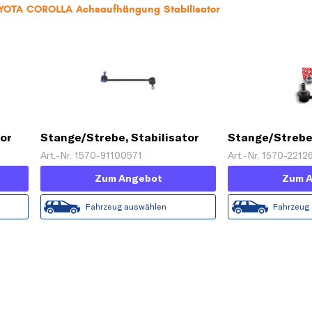
OYOTA COROLLA Achsaufhängung Stabilisator
tor
Stange/Strebe, Stabilisator
Stange/Strebe,
'HD QUALITY'
'PROKIT'
Art.-Nr. 1570-91100571
Art.-Nr. 1570-2212
Zum Angebot
Zum 
Fahrzeug auswählen
Fahrzeug