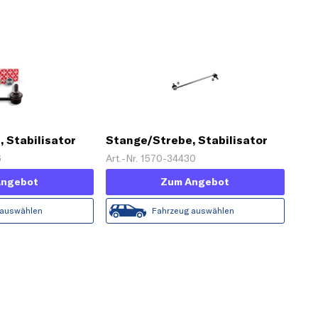
 Stabilisator
Stange/Strebe, Stabilisator
'PROKIT'
6
Art.-Nr. 1570-34430
Angebot
Zum Angebot
 auswählen
Fahrzeug auswählen