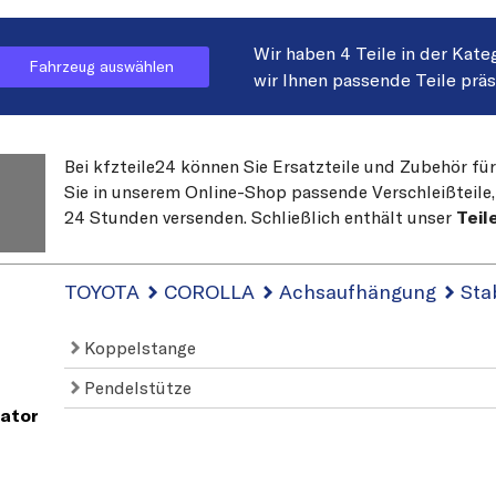
Wir haben 4 Teile in der Kate
Fahrzeug auswählen
wir Ihnen passende Teile prä
Bei kfzteile24 können Sie Ersatzteile und Zubehör fü
Sie in unserem Online-Shop passende Verschleißteile, 
24 Stunden versenden. Schließlich enthält unser
Teil
TOYOTA
COROLLA
Achsaufhängung
Sta
Koppelstange
Pendelstütze
ator