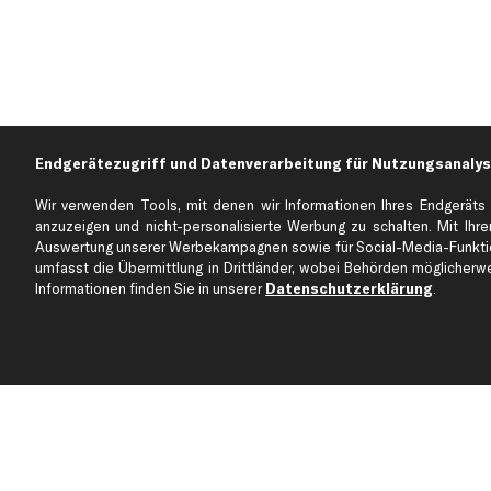
Endgerätezugriff und Datenverarbeitung für Nutzungsanalys
Wir verwenden Tools, mit denen wir Informationen Ihres Endgeräts 
anzuzeigen und nicht-personalisierte Werbung zu schalten. Mit Ihrer
Auswertung unserer Werbekampagnen sowie für Social-Media-Funktion
Über kfzteile24
Kundenservice
umfasst die Übermittlung in Drittländer, wobei Behörden möglicherwei
Über uns
Zahlung
Informationen finden Sie in unserer
Datenschutzerklärung
.
business
plus
Versandinfo
Corporate Webseite
Retoure & Gewährleistu
Partnerprogramm
Austauschartikel
Werkstätten/Filialen
Häufige Fragen
Karriere
Automagazin
Bewertungen
Unsere Marken
Unsere App
Beliebte Autos