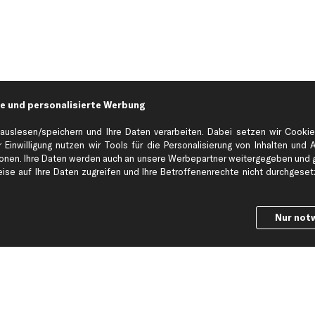
e und personalisierte Werbung
auslesen/speichern und Ihre Daten verarbeiten. Dabei setzen wir Cookie
 Einwilligung nutzen wir Tools für die Personalisierung von Inhalten und 
en. Ihre Daten werden auch an unsere Werbepartner weitergegeben und ge
Hilfe & Support
Top Produkt
se auf Ihre Daten zugreifen und Ihre Betroffenenrechte nicht durchgesetzt
Kontakt
Auspuff
Datenschutz
Bremsbeläge
Nur not
ng
AGB
Bremssattel
Impressum
Bremsscheiben
Whistleblowersystem
Lichtmaschine
Dateneinstellungen
Luftfilter
Widerrufsbelehrung
Ölfilter
Querlenker