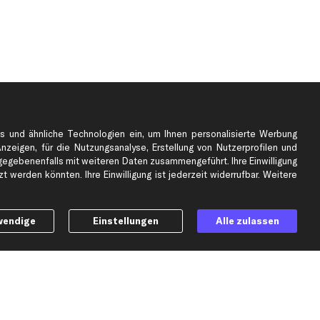
s und ähnliche Technologien ein, um Ihnen personalisierte Werbung
Anzeigen, für die Nutzungsanalyse, Erstellung von Nutzerprofilen und
gebenenfalls mit weiteren Daten zusammengeführt. Ihre Einwilligung
e
Top Automarken
 werden könnten. Ihre Einwilligung ist jederzeit widerrufbar. Weitere
Audi Ersatzteile
BMW Ersatzteile
wendige
Einstellungen
Alle zulassen
Ford Ersatzteile
Mercedes-Benz Ersatzteile
Opel Ersatzteile
Peugeot Ersatzteile
Renault Ersatzteile
Seat Ersatzteile