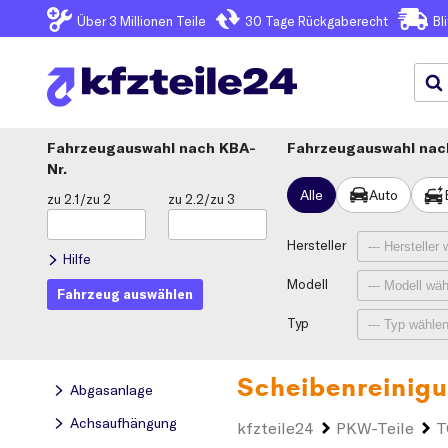
Über 3
Millionen Teile
30 Tage
Rückgaberecht
Bl
Fahrzeugauswahl
KBA-
Fahrzeugauswahl nach
Nr.
Alle
Auto
zu 2.1/zu 2
zu 2.2/zu 3
Hersteller
Hilfe
Modell
Fahrzeug auswählen
Typ
Scheibenreinig
Abgasanlage
Achsaufhängung
kfzteile24
PKW-Teile
T