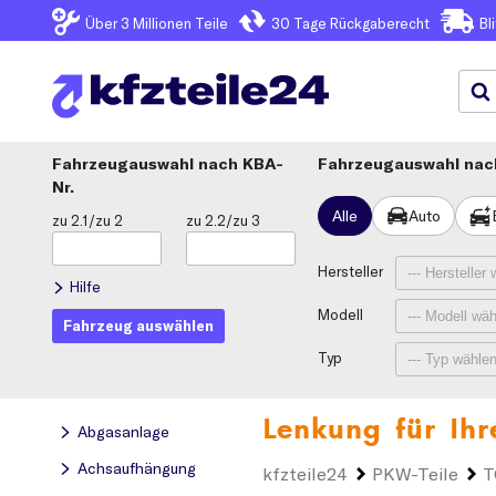
Über 3
Millionen Teile
30 Tage
Rückgaberecht
Bl
Fahrzeugauswahl
KBA-
Fahrzeugauswahl nach
Nr.
Alle
Auto
zu 2.1/zu 2
zu 2.2/zu 3
Hersteller
Hilfe
Modell
Fahrzeug auswählen
Typ
Lenkung für Ih
Abgasanlage
Achsaufhängung
kfzteile24
PKW-Teile
T