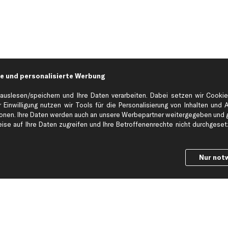
e und personalisierte Werbung
auslesen/speichern und Ihre Daten verarbeiten. Dabei setzen wir Cookie
 Einwilligung nutzen wir Tools für die Personalisierung von Inhalten und 
en. Ihre Daten werden auch an unsere Werbepartner weitergegeben und ge
Hilfe & Support
Top Produkt
se auf Ihre Daten zugreifen und Ihre Betroffenenrechte nicht durchgesetzt
Kontakt
Auspuff
Datenschutz
Bremsbeläge
Nur not
ng
AGB
Bremssattel
Impressum
Bremsscheiben
Whistleblowersystem
Lichtmaschine
Dateneinstellungen
Luftfilter
Widerrufsbelehrung
Ölfilter
Querlenker