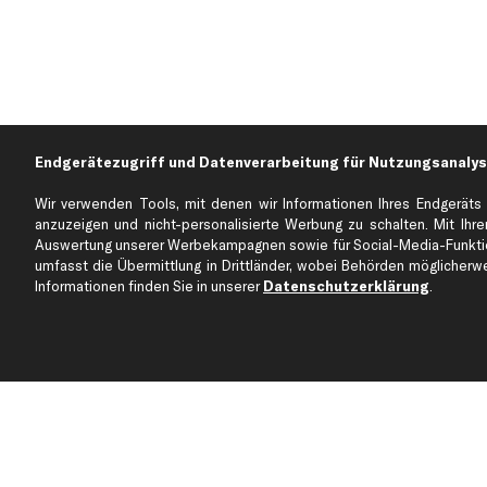
Endgerätezugriff und Datenverarbeitung für Nutzungsanalys
Wir verwenden Tools, mit denen wir Informationen Ihres Endgeräts 
anzuzeigen und nicht-personalisierte Werbung zu schalten. Mit Ihrer
Auswertung unserer Werbekampagnen sowie für Social-Media-Funktion
Über kfzteile24
Kundenservice
umfasst die Übermittlung in Drittländer, wobei Behörden möglicherwei
Über uns
Zahlung
Informationen finden Sie in unserer
Datenschutzerklärung
.
business
plus
Versandinfo
Corporate Webseite
Retoure & Gewährleistu
Partnerprogramm
Austauschartikel
Werkstätten/Filialen
Häufige Fragen
Karriere
Automagazin
Bewertungen
Unsere Marken
Unsere App
Beliebte Autos