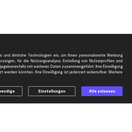
s und ähnliche Technologien ein, um Ihnen personalisierte Werbung
Anzeigen, für die Nutzungsanalyse, Erstellung von Nutzerprofilen und
gebenenfalls mit weiteren Daten zusammengeführt. Ihre Einwilligung
e
Top Automarken
 werden könnten. Ihre Einwilligung ist jederzeit widerrufbar. Weitere
Audi Ersatzteile
BMW Ersatzteile
wendige
Einstellungen
Alle zulassen
Ford Ersatzteile
Mercedes-Benz Ersatzteile
Opel Ersatzteile
Peugeot Ersatzteile
Renault Ersatzteile
Seat Ersatzteile