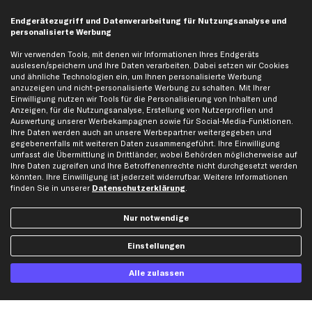
Gutscheine
Endgerätezugriff und Datenverarbeitung für Nutzungsanalyse und
personalisierte Werbung
Hilfe & Support
Top Produkte
Wir verwenden Tools, mit denen wir Informationen Ihres Endgeräts
auslesen/speichern und Ihre Daten verarbeiten. Dabei setzen wir Cookies
Kontakt
Auspuff
und ähnliche Technologien ein, um Ihnen personalisierte Werbung
anzuzeigen und nicht-personalisierte Werbung zu schalten. Mit Ihrer
Datenschutz
Bremsbeläge
Einwilligung nutzen wir Tools für die Personalisierung von Inhalten und
AGB
Bremssattel
Anzeigen, für die Nutzungsanalyse, Erstellung von Nutzerprofilen und
Auswertung unserer Werbekampagnen sowie für Social-Media-Funktionen.
Impressum
Bremsscheiben
Ihre Daten werden auch an unsere Werbepartner weitergegeben und
Whistleblowersystem
Lichtmaschine
gegebenenfalls mit weiteren Daten zusammengeführt. Ihre Einwilligung
umfasst die Übermittlung in Drittländer, wobei Behörden möglicherweise auf
Dateneinstellungen
Luftfilter
Ihre Daten zugreifen und Ihre Betroffenenrechte nicht durchgesetzt werden
könnten. Ihre Einwilligung ist jederzeit widerrufbar. Weitere Informationen
Widerrufsbelehrung
Ölfilter
finden Sie in unserer
Datenschutzerklärung
.
Querlenker
Stoßdämpfer
Nur notwendige
Scheibenwischer
Einstellungen
Top Automarken
Alle zulassen
Audi Ersatzteile
BMW Ersatzteile