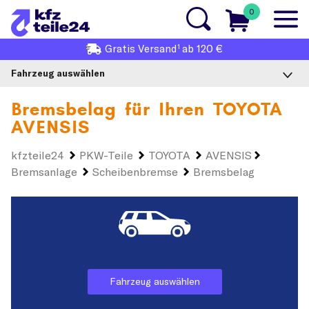
0
1
Gratis
Versand
ab 120 €
Fahrzeug auswählen
Bremsbelag für Ihren
TOYOTA
AVENSIS
kfzteile24
PKW-Teile
TOYOTA
AVENSIS
Bremsanlage
Scheibenbremse
Bremsbelag
Fahrzeug auswählen