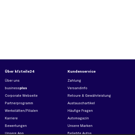
Über kfzteile24
Kundenservice
Über uns
Zahlung
business
plus
Versandinfo
Corporate Webseite
Retoure & Gewährleistung
Partnerprogramm
Austauschartikel
Werkstätten/Filialen
Häufige Fragen
Karriere
Automagazin
Bewertungen
Unsere Marken
Unsere App
Beliebte Autos