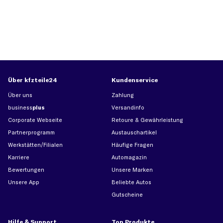
Über kfzteile24
Kundenservice
Über uns
Zahlung
business
plus
Versandinfo
Corporate Webseite
Retoure & Gewährleistung
Partnerprogramm
Austauschartikel
Werkstätten/Filialen
Häufige Fragen
Karriere
Automagazin
Bewertungen
Unsere Marken
Unsere App
Beliebte Autos
Gutscheine
Hilfe & Support
Top Produkte