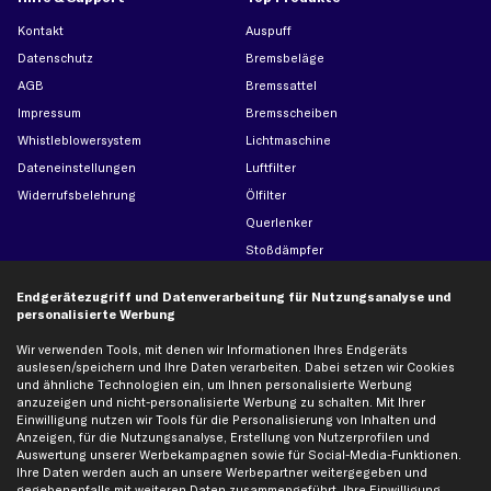
Kontakt
Auspuff
Datenschutz
Bremsbeläge
AGB
Bremssattel
Impressum
Bremsscheiben
Whistleblowersystem
Lichtmaschine
Dateneinstellungen
Luftfilter
Widerrufsbelehrung
Ölfilter
Querlenker
Stoßdämpfer
Scheibenwischer
Endgerätezugriff und Datenverarbeitung für Nutzungsanalyse und
personalisierte Werbung
Top Automarken
Wir verwenden Tools, mit denen wir Informationen Ihres Endgeräts
auslesen/speichern und Ihre Daten verarbeiten. Dabei setzen wir Cookies
Audi Ersatzteile
und ähnliche Technologien ein, um Ihnen personalisierte Werbung
BMW Ersatzteile
anzuzeigen und nicht-personalisierte Werbung zu schalten. Mit Ihrer
Einwilligung nutzen wir Tools für die Personalisierung von Inhalten und
Ford Ersatzteile
Anzeigen, für die Nutzungsanalyse, Erstellung von Nutzerprofilen und
Mercedes-Benz Ersatzteile
Auswertung unserer Werbekampagnen sowie für Social-Media-Funktionen.
Ihre Daten werden auch an unsere Werbepartner weitergegeben und
Opel Ersatzteile
gegebenenfalls mit weiteren Daten zusammengeführt. Ihre Einwilligung