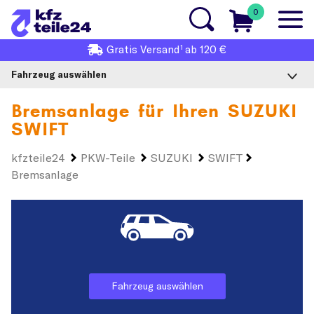
0
1
Gratis
Versand
ab 120 €
Fahrzeug auswählen
Bremsanlage für Ihren
SUZUKI
SWIFT
kfzteile24
PKW-Teile
SUZUKI
SWIFT
Bremsanlage
Fahrzeug auswählen