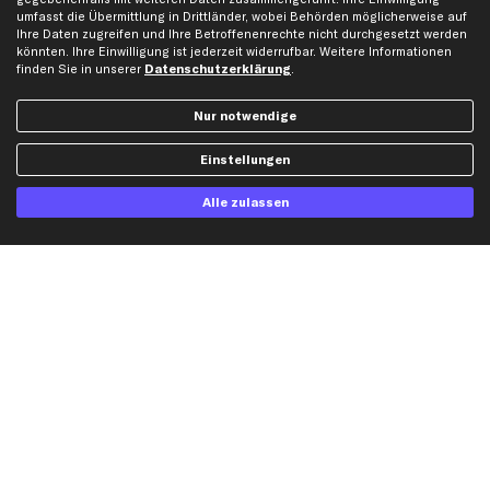
umfasst die Übermittlung in Drittländer, wobei Behörden möglicherweise auf
Peugeot Ersatzteile
Ihre Daten zugreifen und Ihre Betroffenenrechte nicht durchgesetzt werden
Renault Ersatzteile
könnten. Ihre Einwilligung ist jederzeit widerrufbar. Weitere Informationen
finden Sie in unserer
Datenschutzerklärung
.
Seat Ersatzteile
Skoda Ersatzteile
Nur notwendige
VW Ersatzteile
Einstellungen
Social Media
Alle zulassen
Jetzt APP Downloaden
kfzteile24 Newsletter
Alle Angebote, Rabatte & Specials.
Ich möchte über aktuelle Vorteile und Angebote im Shop informiert werden und