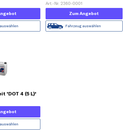
L)'
Art.-Nr. 2360-0001
Angebot
Zum Angebot
 auswählen
Fahrzeug auswählen
t 'DOT 4 (5 L)'
Angebot
 auswählen