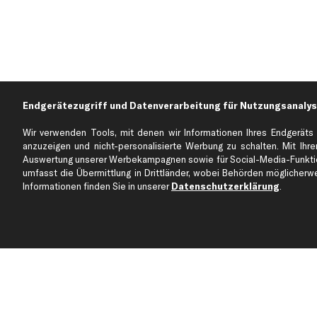
Endgerätezugriff und Datenverarbeitung für Nutzungsanalys
Wir verwenden Tools, mit denen wir Informationen Ihres Endgeräts 
anzuzeigen und nicht-personalisierte Werbung zu schalten. Mit Ihrer
Auswertung unserer Werbekampagnen sowie für Social-Media-Funktion
Über kfzteile24
Kundenservice
umfasst die Übermittlung in Drittländer, wobei Behörden möglicherwei
Über uns
Zahlung
Informationen finden Sie in unserer
Datenschutzerklärung
.
business
plus
Versandinfo
Corporate Webseite
Retoure & Gewährleistu
Partnerprogramm
Austauschartikel
Werkstätten/Filialen
Häufige Fragen
Karriere
Automagazin
Bewertungen
Unsere Marken
Unsere App
Beliebte Autos