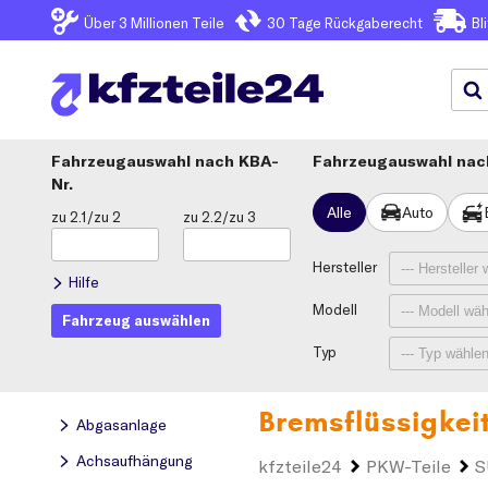
Über 3
Millionen Teile
30 Tage
Rückgaberecht
Bl
Fahrzeugauswahl
KBA-
Fahrzeugauswahl nach
Nr.
Alle
Auto
zu 2.1/zu 2
zu 2.2/zu 3
Hersteller
Hilfe
Modell
Fahrzeug auswählen
Typ
Bremsflüssigkei
Abgasanlage
Achsaufhängung
kfzteile24
PKW-Teile
S