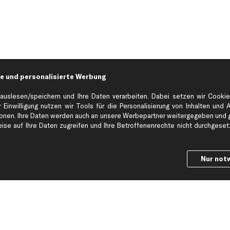
e und personalisierte Werbung
auslesen/speichern und Ihre Daten verarbeiten. Dabei setzen wir Cookie
 Einwilligung nutzen wir Tools für die Personalisierung von Inhalten und 
en. Ihre Daten werden auch an unsere Werbepartner weitergegeben und ge
Hilfe & Support
Top Produkt
se auf Ihre Daten zugreifen und Ihre Betroffenenrechte nicht durchgesetzt
Kontakt
Auspuff
Datenschutz
Bremsbeläge
Nur not
ng
AGB
Bremssattel
Impressum
Bremsscheiben
Whistleblowersystem
Lichtmaschine
Dateneinstellungen
Luftfilter
Widerrufsbelehrung
Ölfilter
Querlenker