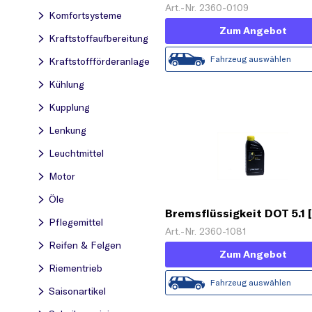
L)'
Art.-Nr. 2360-0109
Komfortsysteme
Zum Angebot
Kraftstoff­aufbereitung
Fahrzeug auswählen
Kraftstoff­förderanlage
Kühlung
Kupplung
Lenkung
Leuchtmittel
Motor
Öle
Bremsflüssigkeit DOT 5.1 [
Pflegemittel
Art.-Nr. 2360-1081
Reifen & Felgen
Zum Angebot
Riementrieb
Fahrzeug auswählen
Saisonartikel