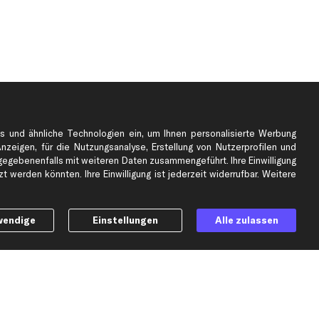
s und ähnliche Technologien ein, um Ihnen personalisierte Werbung
Anzeigen, für die Nutzungsanalyse, Erstellung von Nutzerprofilen und
gebenenfalls mit weiteren Daten zusammengeführt. Ihre Einwilligung
e
Top Automarken
 werden könnten. Ihre Einwilligung ist jederzeit widerrufbar. Weitere
Audi Ersatzteile
BMW Ersatzteile
wendige
Einstellungen
Alle zulassen
Ford Ersatzteile
Mercedes-Benz Ersatzteile
Opel Ersatzteile
Peugeot Ersatzteile
Renault Ersatzteile
Seat Ersatzteile