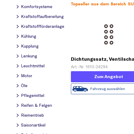
Topseller aus dem Bereich S
Komfortsysteme
Kraftstoff­aufbereitung
Kraftstoff­förderanlage
Kühlung
Kupplung
Lenkung
Dichtungssatz, Ventilsch
Leuchtmittel
Art.-Nr. 1610-24294
Motor
Zum Angebot
Öle
Fahrzeug auswählen
Pflegemittel
Reifen & Felgen
Riementrieb
Saisonartikel