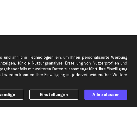
s und ähnliche Technologien ein, um Ihnen personalisierte Werbung
Anzeigen, für die Nutzungsanalyse, Erstellung von Nutzerprofilen und
gebenenfalls mit weiteren Daten zusammengeführt. Ihre Einwilligung
e
Top Automarken
 werden könnten. Ihre Einwilligung ist jederzeit widerrufbar. Weitere
Audi Ersatzteile
BMW Ersatzteile
wendige
Einstellungen
Alle zulassen
Ford Ersatzteile
Mercedes-Benz Ersatzteile
Opel Ersatzteile
Peugeot Ersatzteile
Renault Ersatzteile
Seat Ersatzteile