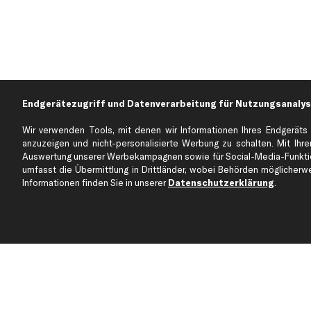
Endgerätezugriff und Datenverarbeitung für Nutzungsanalys
Wir verwenden Tools, mit denen wir Informationen Ihres Endgeräts 
anzuzeigen und nicht-personalisierte Werbung zu schalten. Mit Ihrer
Auswertung unserer Werbekampagnen sowie für Social-Media-Funktion
Über kfzteile24
Kundenservice
umfasst die Übermittlung in Drittländer, wobei Behörden möglicherwei
Über uns
Zahlung
Informationen finden Sie in unserer
Datenschutzerklärung
.
business
plus
Versandinfo
Corporate Webseite
Retoure & Gewährleistu
Partnerprogramm
Austauschartikel
Werkstätten/Filialen
Häufige Fragen
Karriere
Automagazin
Bewertungen
Unsere Marken
Unsere App
Beliebte Autos