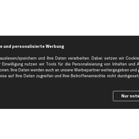
e und personalisierte Werbung
auslesen/speichern und Ihre Daten verarbeiten. Dabei setzen wir Cookie
 Einwilligung nutzen wir Tools für die Personalisierung von Inhalten und 
en. Ihre Daten werden auch an unsere Werbepartner weitergegeben und ge
Hilfe & Support
Top Produkt
se auf Ihre Daten zugreifen und Ihre Betroffenenrechte nicht durchgesetzt
Kontakt
Auspuff
Datenschutz
Bremsbeläge
Nur not
ng
AGB
Bremssattel
Impressum
Bremsscheiben
Whistleblowersystem
Lichtmaschine
Dateneinstellungen
Luftfilter
Widerrufsbelehrung
Ölfilter
Querlenker