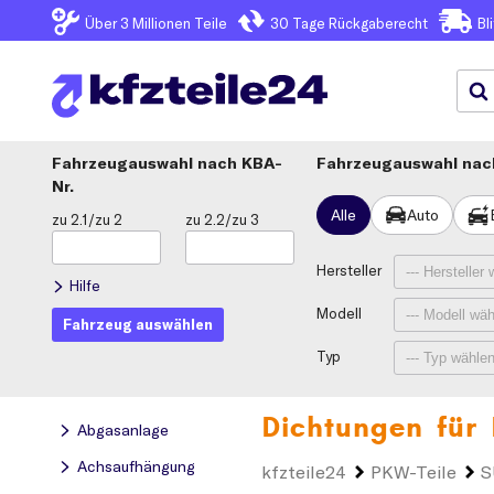
Über 3
Millionen Teile
30 Tage
Rückgaberecht
Bl
Fahrzeugauswahl
KBA-
Fahrzeugauswahl nach
Nr.
Alle
Auto
zu 2.1/zu 2
zu 2.2/zu 3
Hersteller
Hilfe
Modell
Fahrzeug auswählen
Typ
Dichtungen für
Abgasanlage
Achsaufhängung
kfzteile24
PKW-Teile
S