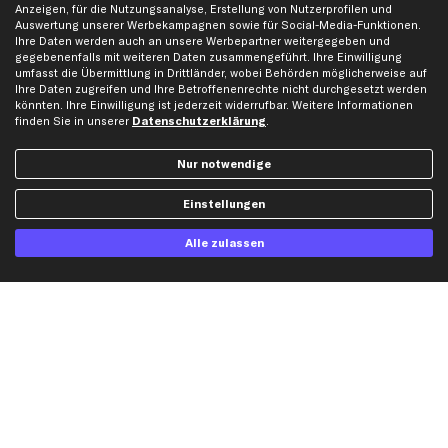
Anzeigen, für die Nutzungsanalyse, Erstellung von Nutzerprofilen und
Auswertung unserer Werbekampagnen sowie für Social-Media-Funktionen.
Social Media
Ihre Daten werden auch an unsere Werbepartner weitergegeben und
gegebenenfalls mit weiteren Daten zusammengeführt. Ihre Einwilligung
umfasst die Übermittlung in Drittländer, wobei Behörden möglicherweise auf
Ihre Daten zugreifen und Ihre Betroffenenrechte nicht durchgesetzt werden
könnten. Ihre Einwilligung ist jederzeit widerrufbar. Weitere Informationen
Jetzt APP Downloaden
finden Sie in unserer
Datenschutzerklärung
.
Nur notwendige
Einstellungen
kfzteile24 Newsletter
Alle Angebote, Rabatte & Specials.
Alle zulassen
Ich möchte über aktuelle Vorteile und Angebote im Shop informiert werden und
willige in die
Datenschutzerklärung
ein. Eine Abmeldung ist jederzeit möglich.
Zahlungsarten
Kreditkarte
Rechnung
Lastschrift