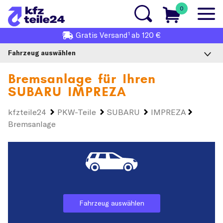
0
1
Gratis
Versand
ab 120 €
Fahrzeug auswählen
Bremsanlage für Ihren
SUBARU IMPREZA
kfzteile24
PKW-Teile
SUBARU
IMPREZA
Bremsanlage
Fahrzeug auswählen