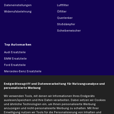
Dateneinstellungen
Luftfilter
Widerrufsbelehrung
Ölfilter
Querlenker
Stoßdämpfer
Scheibenwischer
Top Automarken
Audi Ersatzteile
BMW Ersatzteile
Ford Ersatzteile
Mercedes-Benz Ersatzteile
Opel Ersatzteile
Endgerätezugriff und Datenverarbeitung für Nutzungsanalyse und
Peugeot Ersatzteile
personalisierte Werbung
Renault Ersatzteile
Wir verwenden Tools, mit denen wir Informationen Ihres Endgeräts
Seat Ersatzteile
auslesen/speichern und Ihre Daten verarbeiten. Dabei setzen wir Cookies
Skoda Ersatzteile
und ähnliche Technologien ein, um Ihnen personalisierte Werbung
anzuzeigen und nicht-personalisierte Werbung zu schalten. Mit Ihrer
VW Ersatzteile
Einwilligung nutzen wir Tools für die Personalisierung von Inhalten und