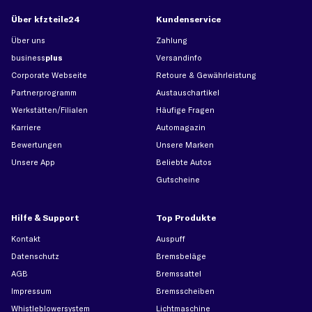
Über kfzteile24
Kundenservice
Über uns
Zahlung
business
plus
Versandinfo
Corporate Webseite
Retoure & Gewährleistung
Partnerprogramm
Austauschartikel
Werkstätten/Filialen
Häufige Fragen
Karriere
Automagazin
Bewertungen
Unsere Marken
Unsere App
Beliebte Autos
Gutscheine
Hilfe & Support
Top Produkte
Kontakt
Auspuff
Datenschutz
Bremsbeläge
AGB
Bremssattel
Impressum
Bremsscheiben
Whistleblowersystem
Lichtmaschine