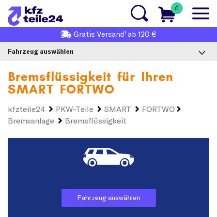
0
1
Gratis
Versand
ab 120 €
Fahrzeug auswählen
Bremsflüssigkeit für Ihren
SMART FORTWO
kfzteile24
PKW-Teile
SMART
FORTWO
Bremsanlage
Bremsflüssigkeit
Fahrzeug auswählen