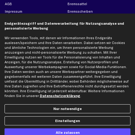
AGB
Bremssattel
Impressum
Bremsscheiben
Whistleblowersystem
Lichtmaschine
Endgerätezugriff und Datenverarbeitung für Nutzungsanalyse und
Dateneinstellungen
Luftfilter
personalisierte Werbung
Widerrufsbelehrung
Ölfilter
Wir verwenden Tools, mit denen wir Informationen Ihres Endgeräts
Querlenker
auslesen/speichern und Ihre Daten verarbeiten. Dabei setzen wir Cookies
und ähnliche Technologien ein, um Ihnen personalisierte Werbung
Stoßdämpfer
anzuzeigen und nicht-personalisierte Werbung zu schalten. Mit Ihrer
Scheibenwischer
Einwilligung nutzen wir Tools für die Personalisierung von Inhalten und
Anzeigen, für die Nutzungsanalyse, Erstellung von Nutzerprofilen und
Auswertung unserer Werbekampagnen sowie für Social-Media-Funktionen.
Ihre Daten werden auch an unsere Werbepartner weitergegeben und
Top Automarken
gegebenenfalls mit weiteren Daten zusammengeführt. Ihre Einwilligung
umfasst die Übermittlung in Drittländer, wobei Behörden möglicherweise auf
Audi Ersatzteile
Ihre Daten zugreifen und Ihre Betroffenenrechte nicht durchgesetzt werden
BMW Ersatzteile
könnten. Ihre Einwilligung ist jederzeit widerrufbar. Weitere Informationen
finden Sie in unserer
Datenschutzerklärung
.
Ford Ersatzteile
Mercedes-Benz Ersatzteile
Nur notwendige
Opel Ersatzteile
Peugeot Ersatzteile
Einstellungen
Renault Ersatzteile
Alle zulassen