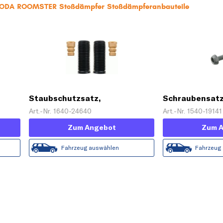
SKODA ROOMSTER Stoßdämpfer Stoßdämpferanbauteile
Staubschutzsatz,
Schraubensatz
ON
Stoßdämpfer 'Service Kit'
Radlagergehä
Art.-Nr. 1640-24640
Art.-Nr. 1540-19141
Zum Angebot
Zum 
Fahrzeug auswählen
Fahrzeug