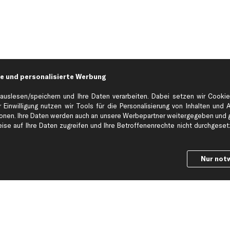
e und personalisierte Werbung
auslesen/speichern und Ihre Daten verarbeiten. Dabei setzen wir Cookie
 Einwilligung nutzen wir Tools für die Personalisierung von Inhalten und 
en. Ihre Daten werden auch an unsere Werbepartner weitergegeben und ge
Hilfe & Support
Top Produkt
se auf Ihre Daten zugreifen und Ihre Betroffenenrechte nicht durchgesetzt
Kontakt
Auspuff
Datenschutz
Bremsbeläge
Nur not
ng
AGB
Bremssattel
Impressum
Bremsscheiben
Whistleblowersystem
Lichtmaschine
Dateneinstellungen
Luftfilter
Widerrufsbelehrung
Ölfilter
Querlenker