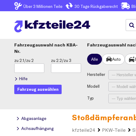
Über 3
Millionen Teile
30 Tage
Rückgaberecht
Bl
Fahrzeugauswahl
KBA-
Fahrzeugauswahl nach
Nr.
Alle
Auto
zu 2.1/zu 2
zu 2.2/zu 3
Hersteller
Hilfe
Modell
Fahrzeug auswählen
Typ
Stoßdämpferanb
Abgasanlage
Achsaufhängung
kfzteile24
PKW-Teile
S