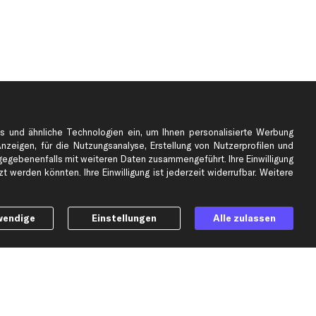
s und ähnliche Technologien ein, um Ihnen personalisierte Werbung
Anzeigen, für die Nutzungsanalyse, Erstellung von Nutzerprofilen und
gebenenfalls mit weiteren Daten zusammengeführt. Ihre Einwilligung
e
Top Automarken
 werden könnten. Ihre Einwilligung ist jederzeit widerrufbar. Weitere
Audi Ersatzteile
BMW Ersatzteile
wendige
Einstellungen
Alle zulassen
Ford Ersatzteile
Mercedes-Benz Ersatzteile
Opel Ersatzteile
Peugeot Ersatzteile
Renault Ersatzteile
Seat Ersatzteile