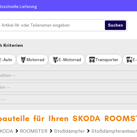
itzschnelle Lieferung
 Kriterien
E-Auto
Motorrad
E-Motorrad
Transporter
E-
auteile für Ihren
SKODA ROOMS
KODA
ROOMSTER
Stoßdämpfer
Stoßdämpferanbaut