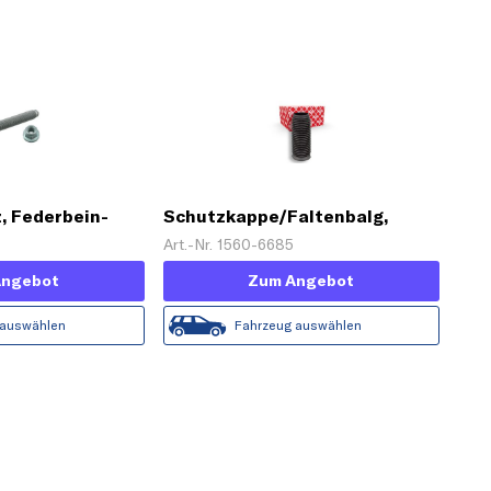
, Federbein-
Schutzkappe/Faltenbalg,
use
Stoßdämpfer
Art.-Nr. 1560-6685
Angebot
Zum Angebot
 auswählen
Fahrzeug auswählen