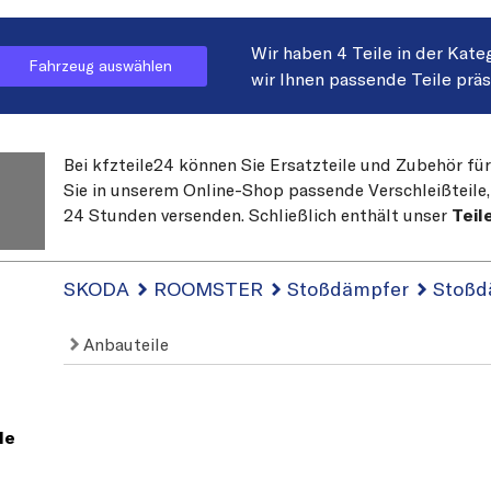
Wir haben 4 Teile in der Kate
Fahrzeug auswählen
wir Ihnen passende Teile prä
Bei kfzteile24 können Sie Ersatzteile und Zubehör fü
Sie in unserem Online-Shop passende Verschleißteile, 
24 Stunden versenden. Schließlich enthält unser
Teil
SKODA
ROOMSTER
Stoßdämpfer
Stoßd
Anbauteile
le