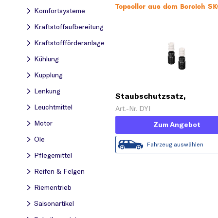
Topseller aus dem Bereich 
Komfortsysteme
Kraftstoff­aufbereitung
Kraftstoff­förderanlage
Kühlung
Kupplung
Lenkung
Staubschutzsatz,
Stoßdämpfer 'PROTECTI
Leuchtmittel
Art.-Nr. DYI
KIT'
Motor
Zum Angebot
Öle
Fahrzeug auswählen
Pflegemittel
Reifen & Felgen
Riementrieb
Saisonartikel