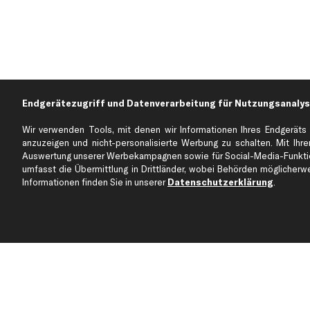
Endgerätezugriff und Datenverarbeitung für Nutzungsanalys
Wir verwenden Tools, mit denen wir Informationen Ihres Endgeräts 
anzuzeigen und nicht-personalisierte Werbung zu schalten. Mit Ihrer
Auswertung unserer Werbekampagnen sowie für Social-Media-Funktion
Über kfzteile24
Kundenservice
umfasst die Übermittlung in Drittländer, wobei Behörden möglicherwei
Über uns
Zahlung
Informationen finden Sie in unserer
Datenschutzerklärung
.
business
plus
Versandinfo
Corporate Webseite
Retoure & Gewährleistu
Partnerprogramm
Austauschartikel
Werkstätten/Filialen
Häufige Fragen
Karriere
Automagazin
Bewertungen
Unsere Marken
Unsere App
Beliebte Autos