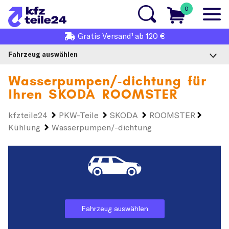
0
1
Gratis
Versand
ab 120 €
Fahrzeug auswählen
Wasserpumpen/-dichtung für
Ihren
SKODA ROOMSTER
kfzteile24
PKW-Teile
SKODA
ROOMSTER
Kühlung
Wasserpumpen/-dichtung
Fahrzeug auswählen