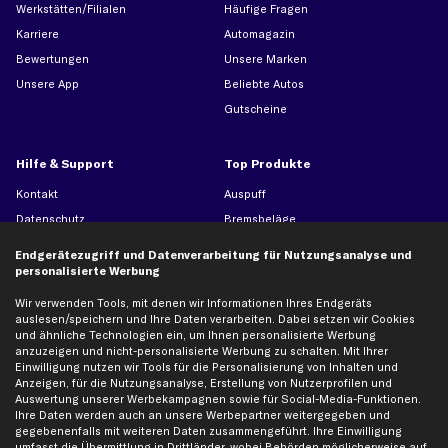
Werkstätten/Filialen
Häufige Fragen
Karriere
Automagazin
Bewertungen
Unsere Marken
Unsere App
Beliebte Autos
Gutscheine
Hilfe & Support
Top Produkte
Kontakt
Auspuff
Datenschutz
Bremsbeläge
AGB
Bremssattel
Endgerätezugriff und Datenverarbeitung für Nutzungsanalyse und
Impressum
Bremsscheiben
personalisierte Werbung
Whistleblowersystem
Lichtmaschine
Wir verwenden Tools, mit denen wir Informationen Ihres Endgeräts
auslesen/speichern und Ihre Daten verarbeiten. Dabei setzen wir Cookies
Dateneinstellungen
Luftfilter
und ähnliche Technologien ein, um Ihnen personalisierte Werbung
Widerrufsbelehrung
Ölfilter
anzuzeigen und nicht-personalisierte Werbung zu schalten. Mit Ihrer
Einwilligung nutzen wir Tools für die Personalisierung von Inhalten und
Querlenker
Anzeigen, für die Nutzungsanalyse, Erstellung von Nutzerprofilen und
Stoßdämpfer
Auswertung unserer Werbekampagnen sowie für Social-Media-Funktionen.
Ihre Daten werden auch an unsere Werbepartner weitergegeben und
Scheibenwischer
gegebenenfalls mit weiteren Daten zusammengeführt. Ihre Einwilligung
umfasst die Übermittlung in Drittländer, wobei Behörden möglicherweise auf