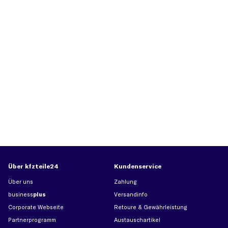
Über kfzteile24
Kundenservice
Über uns
Zahlung
business
plus
Versandinfo
Corporate Webseite
Retoure & Gewährleistung
Partnerprogramm
Austauschartikel