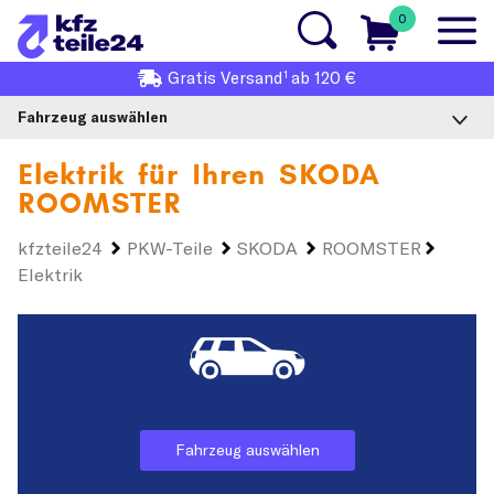
0
1
Gratis
Versand
ab 120 €
Fahrzeug auswählen
Elektrik für Ihren
SKODA
ROOMSTER
kfzteile24
PKW-Teile
SKODA
ROOMSTER
Elektrik
Fahrzeug auswählen