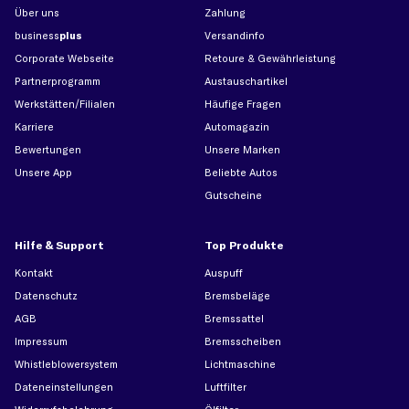
Über uns
Zahlung
business
plus
Versandinfo
Corporate Webseite
Retoure & Gewährleistung
Partnerprogramm
Austauschartikel
Werkstätten/Filialen
Häufige Fragen
Karriere
Automagazin
Bewertungen
Unsere Marken
Unsere App
Beliebte Autos
Gutscheine
Hilfe & Support
Top Produkte
Kontakt
Auspuff
Datenschutz
Bremsbeläge
AGB
Bremssattel
Impressum
Bremsscheiben
Whistleblowersystem
Lichtmaschine
Dateneinstellungen
Luftfilter