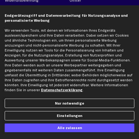
Widerrufsbelehrung
Ölfilter
Querlenker
Endgerätezugriff und Datenverarbeitung für Nutzungsanalyse und
Stoßdämpfer
personalisierte Werbung
Scheibenwischer
Wir verwenden Tools, mit denen wir Informationen Ihres Endgeräts
auslesen/speichern und Ihre Daten verarbeiten. Dabei setzen wir Cookies
und ähnliche Technologien ein, um Ihnen personalisierte Werbung
Top Automarken
anzuzeigen und nicht-personalisierte Werbung zu schalten. Mit Ihrer
Audi Ersatzteile
Einwilligung nutzen wir Tools für die Personalisierung von Inhalten und
Anzeigen, für die Nutzungsanalyse, Erstellung von Nutzerprofilen und
BMW Ersatzteile
Auswertung unserer Werbekampagnen sowie für Social-Media-Funktionen.
Ihre Daten werden auch an unsere Werbepartner weitergegeben und
Ford Ersatzteile
gegebenenfalls mit weiteren Daten zusammengeführt. Ihre Einwilligung
Mercedes-Benz Ersatzteile
umfasst die Übermittlung in Drittländer, wobei Behörden möglicherweise auf
Ihre Daten zugreifen und Ihre Betroffenenrechte nicht durchgesetzt werden
Opel Ersatzteile
könnten. Ihre Einwilligung ist jederzeit widerrufbar. Weitere Informationen
Peugeot Ersatzteile
finden Sie in unserer
Datenschutzerklärung
.
Renault Ersatzteile
Nur notwendige
Seat Ersatzteile
Skoda Ersatzteile
Einstellungen
VW Ersatzteile
Alle zulassen
Social Media