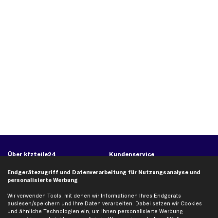
Über kfzteile24
Kundenservice
Über uns
Zahlung
Endgerätezugriff und Datenverarbeitung für Nutzungsanalyse und
personalisierte Werbung
business
plus
Versandinfo
Corporate Webseite
Retoure & Gewährleistung
Wir verwenden Tools, mit denen wir Informationen Ihres Endgeräts
auslesen/speichern und Ihre Daten verarbeiten. Dabei setzen wir Cookies
Partnerprogramm
Austauschartikel
und ähnliche Technologien ein, um Ihnen personalisierte Werbung
Werkstätten/Filialen
Häufige Fragen