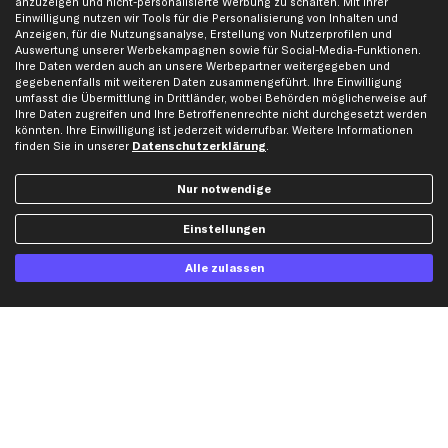
anzuzeigen und nicht-personalisierte Werbung zu schalten. Mit Ihrer
Einwilligung nutzen wir Tools für die Personalisierung von Inhalten und
Karriere
Automagazin
Anzeigen, für die Nutzungsanalyse, Erstellung von Nutzerprofilen und
Bewertungen
Unsere Marken
Auswertung unserer Werbekampagnen sowie für Social-Media-Funktionen.
Ihre Daten werden auch an unsere Werbepartner weitergegeben und
Unsere App
Beliebte Autos
gegebenenfalls mit weiteren Daten zusammengeführt. Ihre Einwilligung
umfasst die Übermittlung in Drittländer, wobei Behörden möglicherweise auf
Gutscheine
Ihre Daten zugreifen und Ihre Betroffenenrechte nicht durchgesetzt werden
könnten. Ihre Einwilligung ist jederzeit widerrufbar. Weitere Informationen
finden Sie in unserer
Datenschutzerklärung
.
Hilfe & Support
Top Produkte
Kontakt
Auspuff
Nur notwendige
Datenschutz
Bremsbeläge
Einstellungen
AGB
Bremssattel
Impressum
Bremsscheiben
Alle zulassen
Whistleblowersystem
Lichtmaschine
Dateneinstellungen
Luftfilter
Widerrufsbelehrung
Ölfilter
Querlenker
Stoßdämpfer
Scheibenwischer