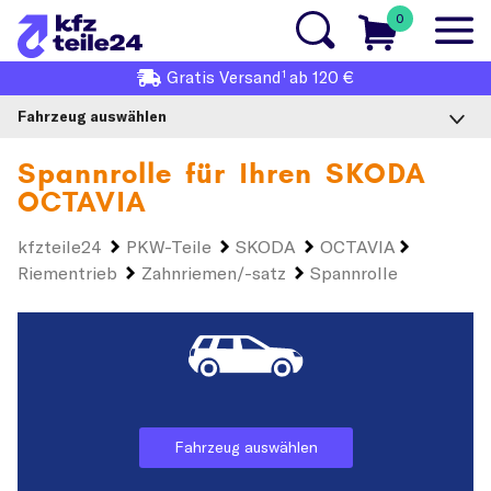
0
1
Gratis
Versand
ab 120 €
Fahrzeug auswählen
Spannrolle für Ihren
SKODA
OCTAVIA
kfzteile24
PKW-Teile
SKODA
OCTAVIA
Riementrieb
Zahnriemen/-satz
Spannrolle
Fahrzeug auswählen