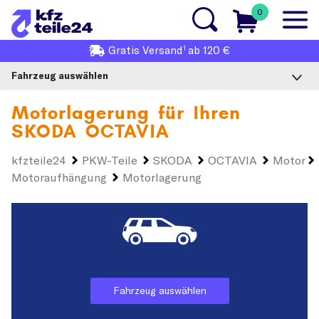
0
1
Gratis
Versand
ab 120 €
Fahrzeug auswählen
Motorlagerung für Ihren
SKODA OCTAVIA
kfzteile24
PKW-Teile
SKODA
OCTAVIA
Motor
Motoraufhängung
Motorlagerung
Fahrzeug auswählen