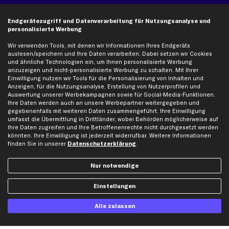
Kontakt
Auspuff
Endgerätezugriff und Datenverarbeitung für Nutzungsanalyse und
Datenschutz
Bremsbeläge
personalisierte Werbung
AGB
Bremssattel
Wir verwenden Tools, mit denen wir Informationen Ihres Endgeräts
Impressum
Bremsscheiben
auslesen/speichern und Ihre Daten verarbeiten. Dabei setzen wir Cookies
und ähnliche Technologien ein, um Ihnen personalisierte Werbung
Whistleblowersystem
Lichtmaschine
anzuzeigen und nicht-personalisierte Werbung zu schalten. Mit Ihrer
Dateneinstellungen
Luftfilter
Einwilligung nutzen wir Tools für die Personalisierung von Inhalten und
Anzeigen, für die Nutzungsanalyse, Erstellung von Nutzerprofilen und
Widerrufsbelehrung
Ölfilter
Auswertung unserer Werbekampagnen sowie für Social-Media-Funktionen.
Querlenker
Ihre Daten werden auch an unsere Werbepartner weitergegeben und
gegebenenfalls mit weiteren Daten zusammengeführt. Ihre Einwilligung
Stoßdämpfer
umfasst die Übermittlung in Drittländer, wobei Behörden möglicherweise auf
Scheibenwischer
Ihre Daten zugreifen und Ihre Betroffenenrechte nicht durchgesetzt werden
könnten. Ihre Einwilligung ist jederzeit widerrufbar. Weitere Informationen
finden Sie in unserer
Datenschutzerklärung
.
Top Automarken
Nur notwendige
Audi Ersatzteile
BMW Ersatzteile
Einstellungen
Ford Ersatzteile
Alle zulassen
Mercedes-Benz Ersatzteile
Opel Ersatzteile