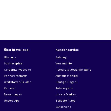
Über kfzteile24
Kundenservice
Über uns
Zahlung
business
plus
Versandinfo
Corporate Webseite
Retoure & Gewährleistung
Partnerprogramm
Austauschartikel
Werkstätten/Filialen
Häufige Fragen
Karriere
Automagazin
Bewertungen
Unsere Marken
Unsere App
Beliebte Autos
Gutscheine