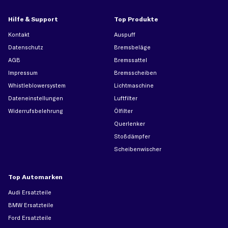
Hilfe & Support
Top Produkte
Kontakt
Auspuff
Datenschutz
Bremsbeläge
AGB
Bremssattel
Impressum
Bremsscheiben
Whistleblowersystem
Lichtmaschine
Dateneinstellungen
Luftfilter
Widerrufsbelehrung
Ölfilter
Querlenker
Stoßdämpfer
Scheibenwischer
Top Automarken
Audi Ersatzteile
BMW Ersatzteile
Ford Ersatzteile