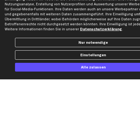
Nutzungsanalyse, Erstellung von Nutzerprofilen und Auswertung unserer Wer
für Social-Media-Funktionen. Ihre Daten werden auch an unsere Werbepartner
Ich möchte über aktuelle Vorteile und Angebote im Shop informiert werden und
und gegebenenfalls mit weiteren Daten zusammengeführt. Ihre Einwilligung umf
willige in die
Datenschutzerklärung
ein. Eine Abmeldung ist jederzeit möglich.
Übermittlung in Drittländer, wobei Behörden möglicherweise auf Ihre Daten zugr
Betroffenenrechte nicht durchgesetzt werden könnten. Ihre Einwilligung ist jede
Weitere Informationen finden Sie in unserer
Datenschutzerklärung
.
Zahlungsarten
Nur notwendige
Kreditkarte
Rechnung
Lastschrift
Einstellungen
Alle zulassen
Vorkasse
Versand
Artikel, Teile, Original und Bestell-Nr. dienen nur zu Vergleichszwecken und sind
keine Herkunftsbezeichnungen. Die Nennung von Namen, Warenzeichen oder
Markennamen erfolgt nur zu Zwecken der Zuordnung unserer Artikel. Die Angaben
von diesen in Rechnungen an Fahrzeugbesitzer sind nicht statthaft. Die Ware bleibt