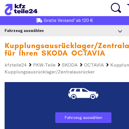
1
Gratis
Versand
ab 120 €
Fahrzeug auswählen
Kupplungsausrücklager/Zentrala
für Ihren
SKODA OCTAVIA
kfzteile24
PKW-Teile
SKODA
OCTAVIA
Kupplun
Kupplungsausrücklager/Zentralausrücker
Fahrzeug auswählen