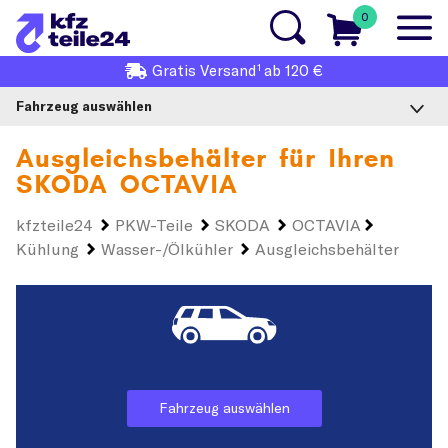
0
1
Gratis
Versand
ab 120 €
Fahrzeug auswählen
Ausgleichsbehälter für Ihren
SKODA OCTAVIA
kfzteile24
PKW-Teile
SKODA
OCTAVIA
Kühlung
Wasser-/Ölkühler
Ausgleichsbehälter
Fahrzeug auswählen