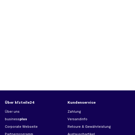
Über kfzteile24
Kundenservice
Über uns
Zahlung
business
plus
Versandinfo
Corporate Webseite
Retoure & Gewährleistung
Partnerprogramm
Austauschartikel