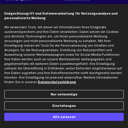
Werkstätten/Filialen
Häufige Fragen
Endgerätezugriff und Datenverarbeitung für Nutzungsanalyse und
Karriere
Automagazin
personalisierte Werbung
Bewertungen
Unsere Marken
Wir verwenden Tools, mit denen wir Informationen Ihres Endgeräts
Unsere App
Beliebte Autos
auslesen/speichern und Ihre Daten verarbeiten. Dabei setzen wir Cookies
Gutscheine
und ähnliche Technologien ein, um Ihnen personalisierte Werbung
anzuzeigen und nicht-personalisierte Werbung zu schalten. Mit Ihrer
Einwilligung nutzen wir Tools für die Personalisierung von Inhalten und
Anzeigen, für die Nutzungsanalyse, Erstellung von Nutzerprofilen und
Hilfe & Support
Top Produkte
Auswertung unserer Werbekampagnen sowie für Social-Media-Funktionen.
Ihre Daten werden auch an unsere Werbepartner weitergegeben und
Kontakt
Auspuff
gegebenenfalls mit weiteren Daten zusammengeführt. Ihre Einwilligung
Datenschutz
Bremsbeläge
umfasst die Übermittlung in Drittländer, wobei Behörden möglicherweise auf
Ihre Daten zugreifen und Ihre Betroffenenrechte nicht durchgesetzt werden
AGB
Bremssattel
könnten. Ihre Einwilligung ist jederzeit widerrufbar. Weitere Informationen
Impressum
Bremsscheiben
finden Sie in unserer
Datenschutzerklärung
.
Whistleblowersystem
Lichtmaschine
Nur notwendige
Dateneinstellungen
Luftfilter
Widerrufsbelehrung
Ölfilter
Einstellungen
Querlenker
Stoßdämpfer
Alle zulassen
Scheibenwischer