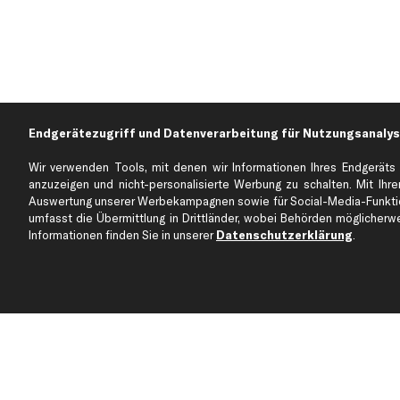
Endgerätezugriff und Datenverarbeitung für Nutzungsanalys
Wir verwenden Tools, mit denen wir Informationen Ihres Endgeräts 
anzuzeigen und nicht-personalisierte Werbung zu schalten. Mit Ihrer
Auswertung unserer Werbekampagnen sowie für Social-Media-Funktion
Über kfzteile24
Kundenservice
umfasst die Übermittlung in Drittländer, wobei Behörden möglicherwei
Über uns
Zahlung
Informationen finden Sie in unserer
Datenschutzerklärung
.
business
plus
Versandinfo
Corporate Webseite
Retoure & Gewährleistu
Partnerprogramm
Austauschartikel
Werkstätten/Filialen
Häufige Fragen
Karriere
Automagazin
Bewertungen
Unsere Marken
Unsere App
Beliebte Autos