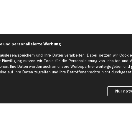
e und personalisierte Werbung
auslesen/speichern und Ihre Daten verarbeiten. Dabei setzen wir Cookie
 Einwilligung nutzen wir Tools für die Personalisierung von Inhalten und 
en. Ihre Daten werden auch an unsere Werbepartner weitergegeben und ge
Hilfe & Support
Top Produkt
se auf Ihre Daten zugreifen und Ihre Betroffenenrechte nicht durchgesetzt
Kontakt
Auspuff
Datenschutz
Bremsbeläge
Nur not
ng
AGB
Bremssattel
Impressum
Bremsscheiben
Whistleblowersystem
Lichtmaschine
Dateneinstellungen
Luftfilter
Widerrufsbelehrung
Ölfilter
Querlenker