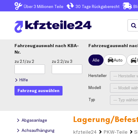
Über 3
Millionen Teile
30 Tage
Rückgaberecht
Bl
Fahrzeugauswahl
KBA-
Fahrzeugauswahl nach
Nr.
Alle
Auto
zu 2.1/zu 2
zu 2.2/zu 3
Hersteller
Hilfe
Modell
Fahrzeug auswählen
Typ
Lagerung/Befes
Abgasanlage
Achsaufhängung
kfzteile24
PKW-Teile
S