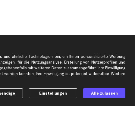
s und ähnliche Technologien ein, um Ihnen personalisierte Werbung
Anzeigen, für die Nutzungsanalyse, Erstellung von Nutzerprofilen und
gebenenfalls mit weiteren Daten zusammengeführt. Ihre Einwilligung
e
Top Automarken
 werden könnten. Ihre Einwilligung ist jederzeit widerrufbar. Weitere
Audi Ersatzteile
BMW Ersatzteile
wendige
Einstellungen
Alle zulassen
Ford Ersatzteile
Mercedes-Benz Ersatzteile
Opel Ersatzteile
Peugeot Ersatzteile
Renault Ersatzteile
Seat Ersatzteile