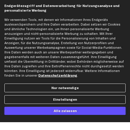
business
plus
Versandinfo
Endgerätezugriff und Datenverarbeitung für Nutzungsanalyse und
personalisierte Werbung
Corporate Webseite
Retoure & Gewährleistung
Partnerprogramm
Austauschartikel
Wir verwenden Tools, mit denen wir Informationen Ihres Endgeräts
auslesen/speichern und Ihre Daten verarbeiten. Dabei setzen wir Cookies
Werkstätten/Filialen
Häufige Fragen
und ähnliche Technologien ein, um Ihnen personalisierte Werbung
Karriere
Automagazin
anzuzeigen und nicht-personalisierte Werbung zu schalten. Mit Ihrer
Einwilligung nutzen wir Tools für die Personalisierung von Inhalten und
Bewertungen
Unsere Marken
Anzeigen, für die Nutzungsanalyse, Erstellung von Nutzerprofilen und
Auswertung unserer Werbekampagnen sowie für Social-Media-Funktionen.
Unsere App
Beliebte Autos
Ihre Daten werden auch an unsere Werbepartner weitergegeben und
Gutscheine
gegebenenfalls mit weiteren Daten zusammengeführt. Ihre Einwilligung
umfasst die Übermittlung in Drittländer, wobei Behörden möglicherweise auf
Ihre Daten zugreifen und Ihre Betroffenenrechte nicht durchgesetzt werden
könnten. Ihre Einwilligung ist jederzeit widerrufbar. Weitere Informationen
Hilfe & Support
Top Produkte
finden Sie in unserer
Datenschutzerklärung
.
Kontakt
Auspuff
Datenschutz
Bremsbeläge
Nur notwendige
AGB
Bremssattel
Einstellungen
Impressum
Bremsscheiben
Whistleblowersystem
Lichtmaschine
Alle zulassen
Dateneinstellungen
Luftfilter
Widerrufsbelehrung
Ölfilter