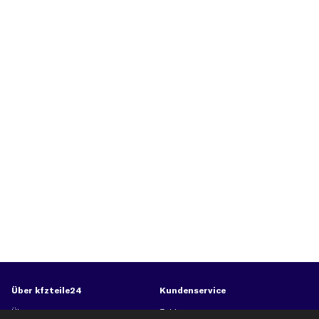
Über kfzteile24
Kundenservice
Über uns
Zahlung