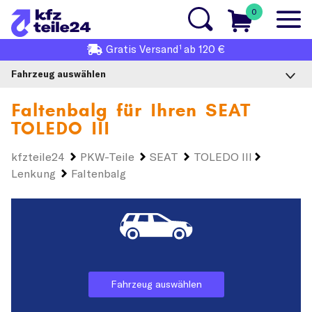
0
1
Gratis
Versand
ab 120 €
Fahrzeug auswählen
Faltenbalg für Ihren
SEAT
TOLEDO III
kfzteile24
PKW-Teile
SEAT
TOLEDO III
Lenkung
Faltenbalg
Fahrzeug auswählen