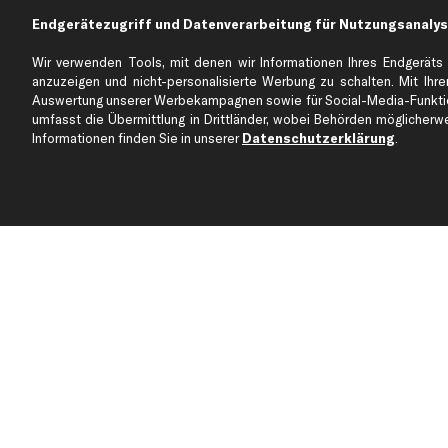
Endgerätezugriff und Datenverarbeitung für Nutzungsanalys
Über kfzteile24
Kundenservice
Wir verwenden Tools, mit denen wir Informationen Ihres Endgeräts 
Über uns
Zahlung
anzuzeigen und nicht-personalisierte Werbung zu schalten. Mit Ihrer
business
plus
Versandinfo
Auswertung unserer Werbekampagnen sowie für Social-Media-Funktion
umfasst die Übermittlung in Drittländer, wobei Behörden möglicherwei
Corporate Webseite
Retoure & Gewährleistu
Informationen finden Sie in unserer
Datenschutzerklärung
.
Partnerprogramm
Austauschartikel
Werkstätten/Filialen
Häufige Fragen
Karriere
Automagazin
Bewertungen
Unsere Marken
Unsere App
Beliebte Autos
Gutscheine
Jetzt APP Downloaden