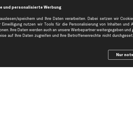
e und personalisierte Werbung
Hilfe & Support
Top Produkt
auslesen/speichern und Ihre Daten verarbeiten. Dabei setzen wir Cookie
Kontakt
Auspuff
 Einwilligung nutzen wir Tools für die Personalisierung von Inhalten und 
Datenschutz
Bremsbeläge
en. Ihre Daten werden auch an unsere Werbepartner weitergegeben und ge
se auf Ihre Daten zugreifen und Ihre Betroffenenrechte nicht durchgesetzt
ng
AGB
Bremssattel
Impressum
Bremsscheiben
Whistleblowersystem
Lichtmaschine
Nur not
Dateneinstellungen
Luftfilter
Widerrufsbelehrung
Ölfilter
Querlenker
Stoßdämpfer
Scheibenwisch