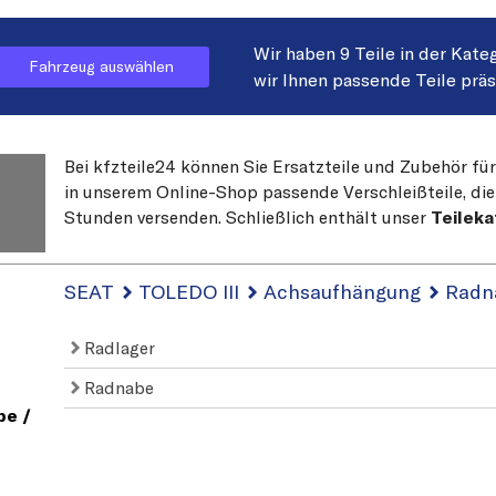
Wir haben 9 Teile in der Kate
Fahrzeug auswählen
wir Ihnen passende Teile prä
Bei kfzteile24 können Sie Ersatzteile und Zubehör für
in unserem Online-Shop passende Verschleißteile, die
Stunden versenden. Schließlich enthält unser
Teileka
SEAT
TOLEDO III
Achsaufhängung
Radn
Radlager
Radnabe
e /