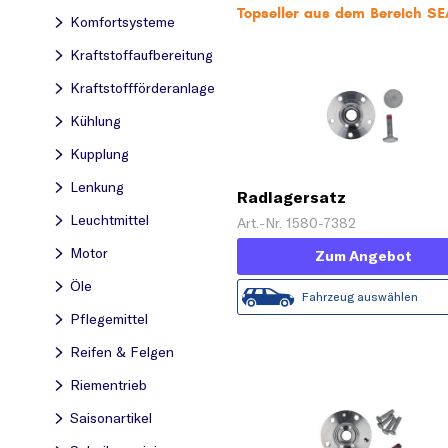
Topseller aus dem Bereich S
Komfortsysteme
Kraftstoff­aufbereitung
Kraftstoff­förderanlage
Kühlung
Kupplung
Lenkung
Radlagersatz
Leuchtmittel
Art.-Nr. 1580-7382
Motor
Zum Angebot
Öle
Fahrzeug auswählen
Pflegemittel
Reifen & Felgen
Riementrieb
Saisonartikel