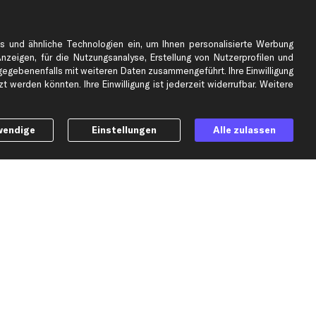
e
Top Automarken
s und ähnliche Technologien ein, um Ihnen personalisierte Werbung
Audi Ersatzteile
Anzeigen, für die Nutzungsanalyse, Erstellung von Nutzerprofilen und
BMW Ersatzteile
gebenenfalls mit weiteren Daten zusammengeführt. Ihre Einwilligung
 werden könnten. Ihre Einwilligung ist jederzeit widerrufbar. Weitere
Ford Ersatzteile
Mercedes-Benz Ersatzteile
Opel Ersatzteile
wendige
Einstellungen
Alle zulassen
Peugeot Ersatzteile
Renault Ersatzteile
Seat Ersatzteile
Skoda Ersatzteile
er
VW Ersatzteile
Social Media