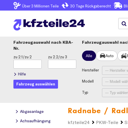
Über 3
Millionen Teile
30 Tage
Rückgaberecht
Bl
Fahrzeugauswahl
KBA-
Fahrzeugauswahl nach
Nr.
Alle
Auto
zu 2.1/zu 2
zu 2.2/zu 3
Hersteller
Hilfe
Modell
Fahrzeug auswählen
Typ
Radnabe / Radl
Abgasanlage
Achsaufhängung
kfzteile24
PKW-Teile
S