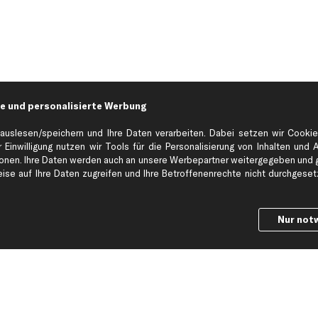
e und personalisierte Werbung
auslesen/speichern und Ihre Daten verarbeiten. Dabei setzen wir Cookie
 Einwilligung nutzen wir Tools für die Personalisierung von Inhalten und 
en. Ihre Daten werden auch an unsere Werbepartner weitergegeben und ge
Hilfe & Support
Top Produkt
se auf Ihre Daten zugreifen und Ihre Betroffenenrechte nicht durchgesetzt
Kontakt
Auspuff
Datenschutz
Bremsbeläge
Nur not
ng
AGB
Bremssattel
Impressum
Bremsscheiben
Whistleblowersystem
Lichtmaschine
Dateneinstellungen
Luftfilter
Widerrufsbelehrung
Ölfilter
Querlenker