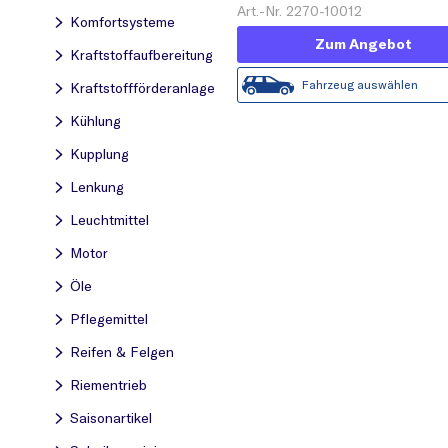
Motormanagement
Art.-Nr. 2270-10012
Komfortsysteme
Zum Angebot
Kraftstoff­aufbereitung
Fahrzeug auswählen
Kraftstoff­förderanlage
Kühlung
Kupplung
Lenkung
Leuchtmittel
Motor
Öle
Pflegemittel
Reifen & Felgen
Riementrieb
Saisonartikel