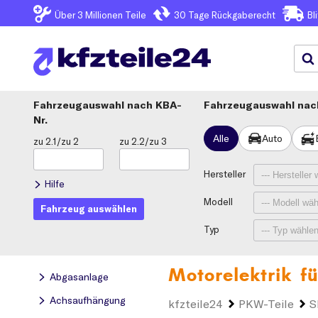
Über 3
Millionen Teile
30 Tage
Rückgaberecht
Bl
Fahrzeugauswahl
KBA-
Fahrzeugauswahl nach
Nr.
Alle
Auto
zu 2.1/zu 2
zu 2.2/zu 3
Hersteller
Hilfe
Modell
Fahrzeug auswählen
Typ
Motorelektrik f
Abgasanlage
Achsaufhängung
kfzteile24
PKW-Teile
S