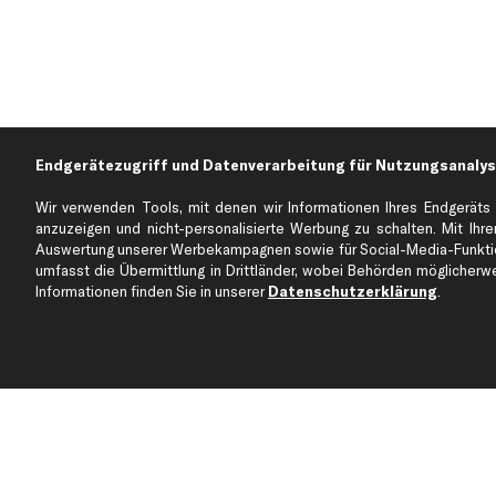
Endgerätezugriff und Datenverarbeitung für Nutzungsanalys
Wir verwenden Tools, mit denen wir Informationen Ihres Endgeräts 
anzuzeigen und nicht-personalisierte Werbung zu schalten. Mit Ihrer
Auswertung unserer Werbekampagnen sowie für Social-Media-Funktion
Über kfzteile24
Kundenservice
umfasst die Übermittlung in Drittländer, wobei Behörden möglicherwei
Über uns
Zahlung
Informationen finden Sie in unserer
Datenschutzerklärung
.
business
plus
Versandinfo
Corporate Webseite
Retoure & Gewährleistu
Partnerprogramm
Austauschartikel
Werkstätten/Filialen
Häufige Fragen
Karriere
Automagazin
Bewertungen
Unsere Marken
Unsere App
Beliebte Autos