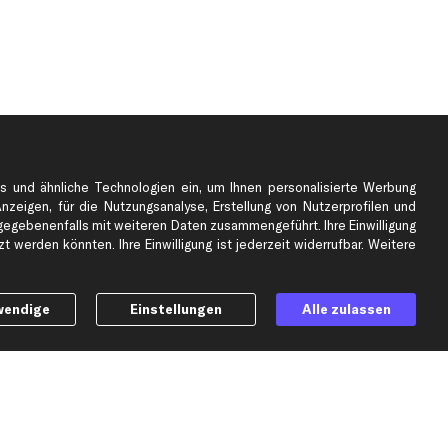
s und ähnliche Technologien ein, um Ihnen personalisierte Werbung
Anzeigen, für die Nutzungsanalyse, Erstellung von Nutzerprofilen und
gebenenfalls mit weiteren Daten zusammengeführt. Ihre Einwilligung
e
Top Automarken
 werden könnten. Ihre Einwilligung ist jederzeit widerrufbar. Weitere
Audi Ersatzteile
BMW Ersatzteile
wendige
Einstellungen
Alle zulassen
Ford Ersatzteile
Mercedes-Benz Ersatzteile
Opel Ersatzteile
Peugeot Ersatzteile
Renault Ersatzteile
Seat Ersatzteile