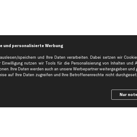
e und personalisierte Werbung
auslesen/speichern und Ihre Daten verarbeiten. Dabei setzen wir Cookie
 Einwilligung nutzen wir Tools für die Personalisierung von Inhalten und 
en. Ihre Daten werden auch an unsere Werbepartner weitergegeben und ge
Hilfe & Support
Top Produkt
se auf Ihre Daten zugreifen und Ihre Betroffenenrechte nicht durchgesetzt
Kontakt
Auspuff
Datenschutz
Bremsbeläge
Nur not
ng
AGB
Bremssattel
Impressum
Bremsscheiben
Whistleblowersystem
Lichtmaschine
Dateneinstellungen
Luftfilter
Widerrufsbelehrung
Ölfilter
Querlenker