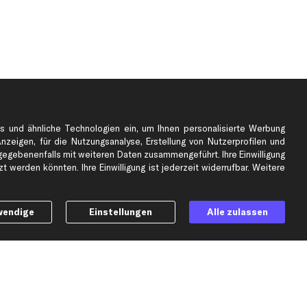
s und ähnliche Technologien ein, um Ihnen personalisierte Werbung
Anzeigen, für die Nutzungsanalyse, Erstellung von Nutzerprofilen und
gebenenfalls mit weiteren Daten zusammengeführt. Ihre Einwilligung
e
Top Automarken
 werden könnten. Ihre Einwilligung ist jederzeit widerrufbar. Weitere
Audi Ersatzteile
BMW Ersatzteile
wendige
Einstellungen
Alle zulassen
Ford Ersatzteile
Mercedes-Benz Ersatzteile
Opel Ersatzteile
Peugeot Ersatzteile
Renault Ersatzteile
Seat Ersatzteile