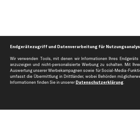
Endgerätezugriff und Datenverarbeitung für Nutzungsanalys
Wir verwenden Tools, mit denen wir Informationen Ihres Endgeräts 
anzuzeigen und nicht-personalisierte Werbung zu schalten. Mit Ihrer
Auswertung unserer Werbekampagnen sowie für Social-Media-Funktion
Über kfzteile24
Kundenservice
umfasst die Übermittlung in Drittländer, wobei Behörden möglicherwei
Über uns
Zahlung
Informationen finden Sie in unserer
Datenschutzerklärung
.
business
plus
Versandinfo
Corporate Webseite
Retoure & Gewährleistu
Partnerprogramm
Austauschartikel
Werkstätten/Filialen
Häufige Fragen
Karriere
Automagazin
Bewertungen
Unsere Marken
Unsere App
Beliebte Autos