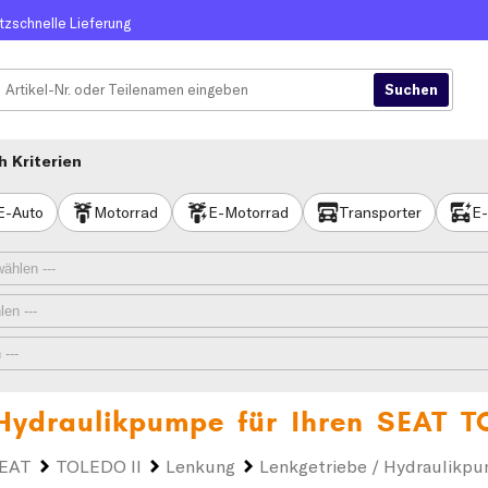
itzschnelle Lieferung
 Kriterien
E-Auto
Motorrad
E-Motorrad
Transporter
E-
 Hydraulikpumpe für Ihren
SEAT T
EAT
TOLEDO II
Lenkung
Lenkgetriebe / Hydraulikp