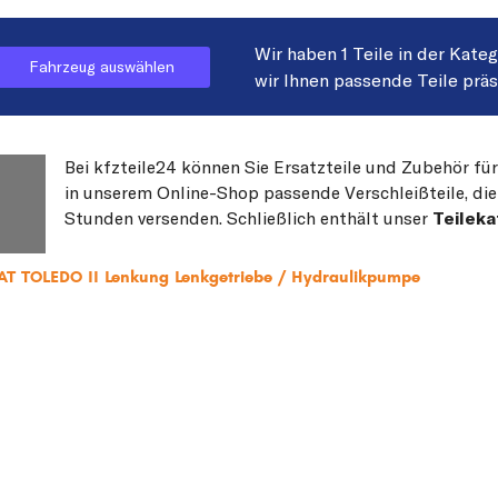
Wir haben 1 Teile in der Kate
Fahrzeug auswählen
wir Ihnen passende Teile prä
Bei kfzteile24 können Sie Ersatzteile und Zubehör für
in unserem Online-Shop passende Verschleißteile, die
Stunden versenden. Schließlich enthält unser
Teileka
EAT TOLEDO II Lenkung Lenkgetriebe / Hydraulikpumpe