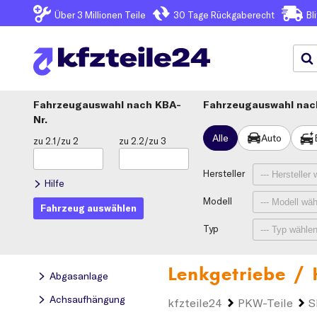
Über 3
Millionen Teile
30 Tage
Rückgaberecht
Bl
Fahrzeugauswahl
KBA-
Fahrzeugauswahl nach
Nr.
Alle
Auto
zu 2.1/zu 2
zu 2.2/zu 3
Hersteller
Hilfe
Modell
Fahrzeug auswählen
Typ
Lenkgetriebe /
Abgasanlage
Achsaufhängung
kfzteile24
PKW-Teile
S