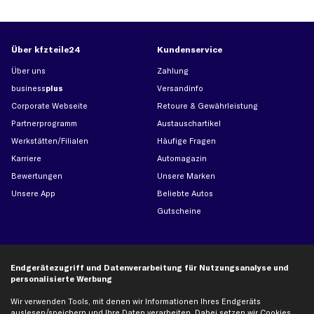
Über kfzteile24
Kundenservice
Über uns
Zahlung
business
plus
Versandinfo
Corporate Webseite
Retoure & Gewährleistung
Partnerprogramm
Austauschartikel
Werkstätten/Filialen
Häufige Fragen
Karriere
Automagazin
Bewertungen
Unsere Marken
Unsere App
Beliebte Autos
Gutscheine
Hilfe & Support
Top Produkte
Endgerätezugriff und Datenverarbeitung für Nutzungsanalyse und
Kontakt
Auspuff
personalisierte Werbung
Datenschutz
Bremsbeläge
Wir verwenden Tools, mit denen wir Informationen Ihres Endgeräts
AGB
Bremssattel
auslesen/speichern und Ihre Daten verarbeiten. Dabei setzen wir Cookies