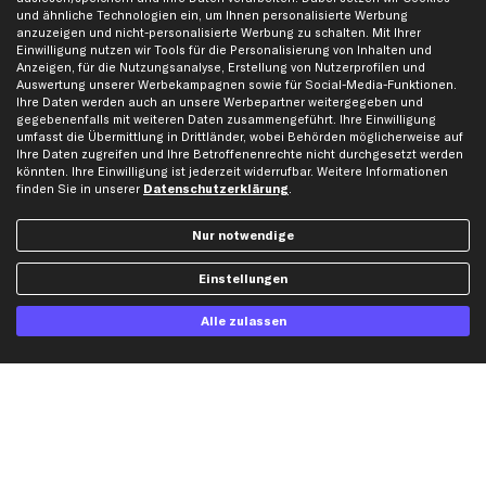
Impressum
Bremsscheiben
und ähnliche Technologien ein, um Ihnen personalisierte Werbung
anzuzeigen und nicht-personalisierte Werbung zu schalten. Mit Ihrer
Whistleblowersystem
Lichtmaschine
Einwilligung nutzen wir Tools für die Personalisierung von Inhalten und
Anzeigen, für die Nutzungsanalyse, Erstellung von Nutzerprofilen und
Dateneinstellungen
Luftfilter
Auswertung unserer Werbekampagnen sowie für Social-Media-Funktionen.
Widerrufsbelehrung
Ölfilter
Ihre Daten werden auch an unsere Werbepartner weitergegeben und
gegebenenfalls mit weiteren Daten zusammengeführt. Ihre Einwilligung
Querlenker
umfasst die Übermittlung in Drittländer, wobei Behörden möglicherweise auf
Stoßdämpfer
Ihre Daten zugreifen und Ihre Betroffenenrechte nicht durchgesetzt werden
könnten. Ihre Einwilligung ist jederzeit widerrufbar. Weitere Informationen
Scheibenwischer
finden Sie in unserer
Datenschutzerklärung
.
Top Automarken
Nur notwendige
Audi Ersatzteile
Einstellungen
BMW Ersatzteile
Alle zulassen
Ford Ersatzteile
Mercedes-Benz Ersatzteile
Opel Ersatzteile
Peugeot Ersatzteile
Renault Ersatzteile
Seat Ersatzteile
Skoda Ersatzteile