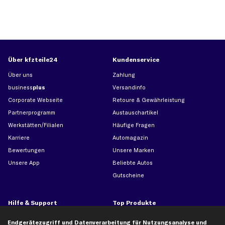
Über kfzteile24
Kundenservice
Über uns
Zahlung
business
plus
Versandinfo
Corporate Webseite
Retoure & Gewährleistung
Partnerprogramm
Austauschartikel
Werkstätten/Filialen
Häufige Fragen
Karriere
Automagazin
Bewertungen
Unsere Marken
Unsere App
Beliebte Autos
Gutscheine
Hilfe & Support
Top Produkte
Kontakt
Auspuff
Endgerätezugriff und Datenverarbeitung für Nutzungsanalyse und