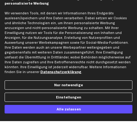
personalisierte Werbung
Datenschutz
Bremsbeläge
AGB
Bremssattel
Wir verwenden Tools, mit denen wir Informationen Ihres Endgeräts
auslesen/speichern und Ihre Daten verarbeiten. Dabei setzen wir Cookies
Impressum
Bremsscheiben
und ähnliche Technologien ein, um Ihnen personalisierte Werbung
Whistleblowersystem
Lichtmaschine
anzuzeigen und nicht-personalisierte Werbung zu schalten. Mit Ihrer
Einwilligung nutzen wir Tools für die Personalisierung von Inhalten und
Dateneinstellungen
Luftfilter
Anzeigen, für die Nutzungsanalyse, Erstellung von Nutzerprofilen und
Widerrufsbelehrung
Ölfilter
Auswertung unserer Werbekampagnen sowie für Social-Media-Funktionen.
Ihre Daten werden auch an unsere Werbepartner weitergegeben und
Querlenker
gegebenenfalls mit weiteren Daten zusammengeführt. Ihre Einwilligung
Stoßdämpfer
umfasst die Übermittlung in Drittländer, wobei Behörden möglicherweise auf
Ihre Daten zugreifen und Ihre Betroffenenrechte nicht durchgesetzt werden
Scheibenwischer
könnten. Ihre Einwilligung ist jederzeit widerrufbar. Weitere Informationen
finden Sie in unserer
Datenschutzerklärung
.
Top Automarken
Nur notwendige
Audi Ersatzteile
Einstellungen
BMW Ersatzteile
Ford Ersatzteile
Alle zulassen
Mercedes-Benz Ersatzteile
Opel Ersatzteile
Peugeot Ersatzteile
Renault Ersatzteile