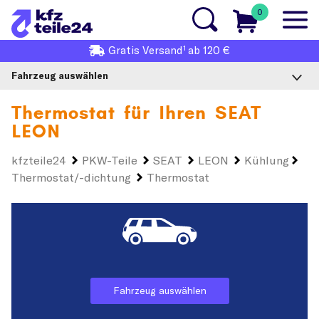
0
1
Gratis
Versand
ab 120 €
Fahrzeug auswählen
Thermostat für Ihren
SEAT
LEON
kfzteile24
PKW-Teile
SEAT
LEON
Kühlung
Thermostat/-dichtung
Thermostat
Fahrzeug auswählen