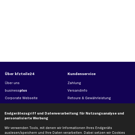
Über kfzteile24
Kundenservice
Über uns
Zahlung
business
plus
Versandinfo
Corporate Webseite
Retoure & Gewährleistung
Partnerprogramm
Austauschartikel
Werkstätten/Filialen
Häufige Fragen
Endgerätezugriff und Datenverarbeitung für Nutzungsanalyse und
personalisierte Werbung
Karriere
Automagazin
Wir verwenden Tools, mit denen wir Informationen Ihres Endgeräts
Bewertungen
Unsere Marken
auslesen/speichern und Ihre Daten verarbeiten. Dabei setzen wir Cookies