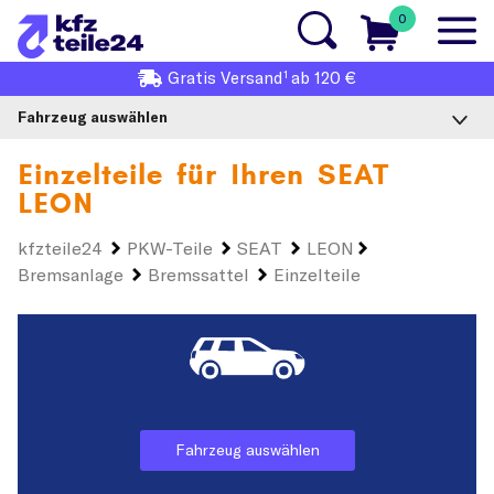
0
1
Gratis
Versand
ab 120 €
Fahrzeug auswählen
Einzelteile für Ihren
SEAT
LEON
kfzteile24
PKW-Teile
SEAT
LEON
Bremsanlage
Bremssattel
Einzelteile
Fahrzeug auswählen