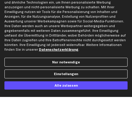
Unsere App
Beliebte Autos
und ähnliche Technologien ein, um Ihnen personalisierte Werbung
anzuzeigen und nicht-personalisierte Werbung zu schalten. Mit Ihrer
Gutscheine
Einwilligung nutzen wir Tools für die Personalisierung von Inhalten und
Anzeigen, für die Nutzungsanalyse, Erstellung von Nutzerprofilen und
Auswertung unserer Werbekampagnen sowie für Social-Media-Funktionen.
Hilfe & Support
Top Produkte
Ihre Daten werden auch an unsere Werbepartner weitergegeben und
gegebenenfalls mit weiteren Daten zusammengeführt. Ihre Einwilligung
Kontakt
Auspuff
umfasst die Übermittlung in Drittländer, wobei Behörden möglicherweise auf
Ihre Daten zugreifen und Ihre Betroffenenrechte nicht durchgesetzt werden
Datenschutz
Bremsbeläge
könnten. Ihre Einwilligung ist jederzeit widerrufbar. Weitere Informationen
AGB
Bremssattel
finden Sie in unserer
Datenschutzerklärung
.
Impressum
Bremsscheiben
Nur notwendige
Whistleblowersystem
Lichtmaschine
Dateneinstellungen
Luftfilter
Einstellungen
Widerrufsbelehrung
Ölfilter
Querlenker
Alle zulassen
Stoßdämpfer
Scheibenwischer
Top Automarken
Audi Ersatzteile
BMW Ersatzteile