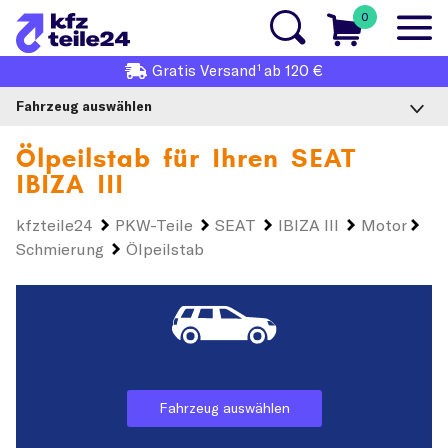
0
1
Gratis
Versand
ab 120 €
Fahrzeug auswählen
Ölpeilstab für Ihren
SEAT
IBIZA III
kfzteile24
PKW-Teile
SEAT
IBIZA III
Motor
Schmierung
Ölpeilstab
Fahrzeug auswählen