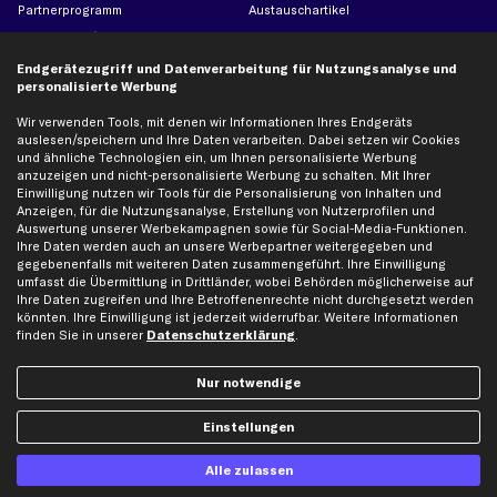
Partnerprogramm
Austauschartikel
Werkstätten/Filialen
Häufige Fragen
Karriere
Automagazin
Endgerätezugriff und Datenverarbeitung für Nutzungsanalyse und
personalisierte Werbung
Bewertungen
Unsere Marken
Unsere App
Beliebte Autos
Wir verwenden Tools, mit denen wir Informationen Ihres Endgeräts
auslesen/speichern und Ihre Daten verarbeiten. Dabei setzen wir Cookies
Gutscheine
und ähnliche Technologien ein, um Ihnen personalisierte Werbung
anzuzeigen und nicht-personalisierte Werbung zu schalten. Mit Ihrer
Einwilligung nutzen wir Tools für die Personalisierung von Inhalten und
Hilfe & Support
Top Produkte
Anzeigen, für die Nutzungsanalyse, Erstellung von Nutzerprofilen und
Auswertung unserer Werbekampagnen sowie für Social-Media-Funktionen.
Kontakt
Auspuff
Ihre Daten werden auch an unsere Werbepartner weitergegeben und
gegebenenfalls mit weiteren Daten zusammengeführt. Ihre Einwilligung
Datenschutz
Bremsbeläge
umfasst die Übermittlung in Drittländer, wobei Behörden möglicherweise auf
AGB
Bremssattel
Ihre Daten zugreifen und Ihre Betroffenenrechte nicht durchgesetzt werden
könnten. Ihre Einwilligung ist jederzeit widerrufbar. Weitere Informationen
Impressum
Bremsscheiben
finden Sie in unserer
Datenschutzerklärung
.
Whistleblowersystem
Lichtmaschine
Dateneinstellungen
Luftfilter
Nur notwendige
Widerrufsbelehrung
Ölfilter
Einstellungen
Querlenker
Stoßdämpfer
Alle zulassen
Scheibenwischer