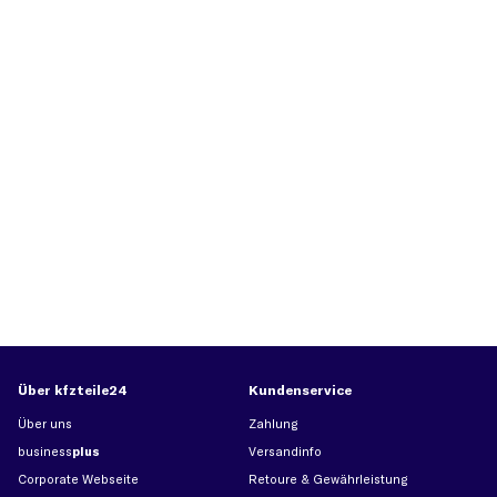
Über kfzteile24
Kundenservice
Über uns
Zahlung
business
plus
Versandinfo
Corporate Webseite
Retoure & Gewährleistung