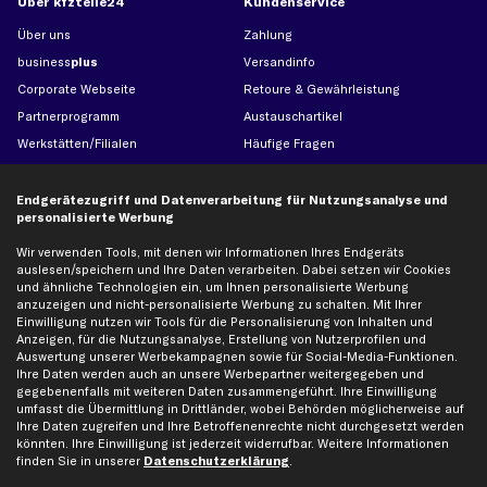
Über kfzteile24
Kundenservice
Über uns
Zahlung
business
plus
Versandinfo
Corporate Webseite
Retoure & Gewährleistung
Partnerprogramm
Austauschartikel
Werkstätten/Filialen
Häufige Fragen
Karriere
Automagazin
Bewertungen
Unsere Marken
Endgerätezugriff und Datenverarbeitung für Nutzungsanalyse und
personalisierte Werbung
Unsere App
Beliebte Autos
Gutscheine
Wir verwenden Tools, mit denen wir Informationen Ihres Endgeräts
auslesen/speichern und Ihre Daten verarbeiten. Dabei setzen wir Cookies
und ähnliche Technologien ein, um Ihnen personalisierte Werbung
anzuzeigen und nicht-personalisierte Werbung zu schalten. Mit Ihrer
Hilfe & Support
Top Produkte
Einwilligung nutzen wir Tools für die Personalisierung von Inhalten und
Anzeigen, für die Nutzungsanalyse, Erstellung von Nutzerprofilen und
Kontakt
Auspuff
Auswertung unserer Werbekampagnen sowie für Social-Media-Funktionen.
Datenschutz
Bremsbeläge
Ihre Daten werden auch an unsere Werbepartner weitergegeben und
gegebenenfalls mit weiteren Daten zusammengeführt. Ihre Einwilligung
AGB
Bremssattel
umfasst die Übermittlung in Drittländer, wobei Behörden möglicherweise auf
Impressum
Bremsscheiben
Ihre Daten zugreifen und Ihre Betroffenenrechte nicht durchgesetzt werden
könnten. Ihre Einwilligung ist jederzeit widerrufbar. Weitere Informationen
Whistleblowersystem
Lichtmaschine
finden Sie in unserer
Datenschutzerklärung
.
Dateneinstellungen
Luftfilter