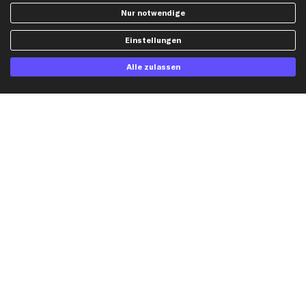
Widerrufsbelehrung
Ölfilter
Nur notwendige
Querlenker
Einstellungen
Stoßdämpfer
Scheibenwischer
Alle zulassen
Top Automarken
Audi Ersatzteile
BMW Ersatzteile
Ford Ersatzteile
Mercedes-Benz Ersatzteile
Opel Ersatzteile
Peugeot Ersatzteile
Renault Ersatzteile
Seat Ersatzteile
Skoda Ersatzteile
VW Ersatzteile