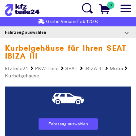
0
1
Gratis
Versand
ab 120 €
Fahrzeug auswählen
Kurbelgehäuse für Ihren
SEAT
IBIZA III
kfzteile24
PKW-Teile
SEAT
IBIZA III
Motor
Kurbelgehäuse
Fahrzeug auswählen