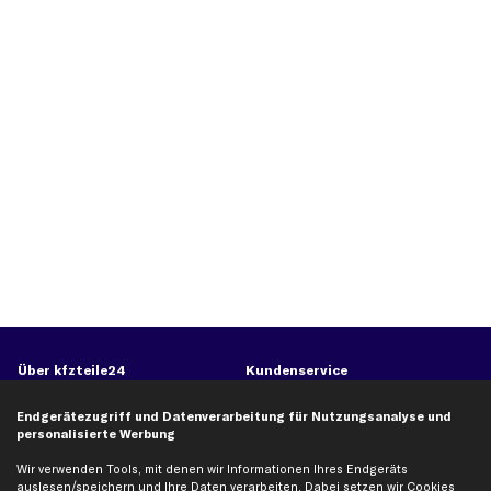
Über kfzteile24
Kundenservice
Über uns
Zahlung
Endgerätezugriff und Datenverarbeitung für Nutzungsanalyse und
business
plus
Versandinfo
personalisierte Werbung
Corporate Webseite
Retoure & Gewährleistung
Wir verwenden Tools, mit denen wir Informationen Ihres Endgeräts
Partnerprogramm
Austauschartikel
auslesen/speichern und Ihre Daten verarbeiten. Dabei setzen wir Cookies