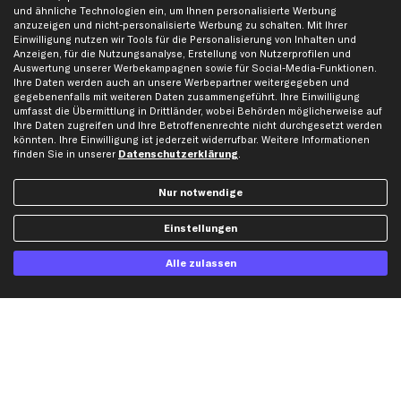
und ähnliche Technologien ein, um Ihnen personalisierte Werbung
Werkstätten/Filialen
Häufige Fragen
anzuzeigen und nicht-personalisierte Werbung zu schalten. Mit Ihrer
Einwilligung nutzen wir Tools für die Personalisierung von Inhalten und
Karriere
Automagazin
Anzeigen, für die Nutzungsanalyse, Erstellung von Nutzerprofilen und
Bewertungen
Unsere Marken
Auswertung unserer Werbekampagnen sowie für Social-Media-Funktionen.
Ihre Daten werden auch an unsere Werbepartner weitergegeben und
Unsere App
Beliebte Autos
gegebenenfalls mit weiteren Daten zusammengeführt. Ihre Einwilligung
Gutscheine
umfasst die Übermittlung in Drittländer, wobei Behörden möglicherweise auf
Ihre Daten zugreifen und Ihre Betroffenenrechte nicht durchgesetzt werden
könnten. Ihre Einwilligung ist jederzeit widerrufbar. Weitere Informationen
finden Sie in unserer
Datenschutzerklärung
.
Hilfe & Support
Top Produkte
Kontakt
Auspuff
Nur notwendige
Datenschutz
Bremsbeläge
AGB
Bremssattel
Einstellungen
Impressum
Bremsscheiben
Alle zulassen
Whistleblowersystem
Lichtmaschine
Dateneinstellungen
Luftfilter
Widerrufsbelehrung
Ölfilter
Querlenker
Stoßdämpfer
Scheibenwischer